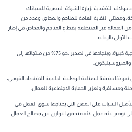
 جولاته التفقدية بزيارة الشركة المصرية للسبائك
ممثلي النقابة العامة للمناجم والمحاجر، وعدد من
 من العمالة غير المنتظمة بقطاع المناجم والمحاجر، في إطار
لأولى بالرعاية.
كما تفقد الوزير أقسام ومواقع الإنتاج بالشركة، والتقى عددًا من العاملين، مشيدًا بما تمتلكه الشركة من قدرات صناعية وإنتاجية كبيرة، وبنجاحها في تصدير نحو 75% من منتجاتها إلى
والفيروسيليكون..
موذجًا حقيقيًا للصناعة الوطنية الداعمة للاقتصاد القومي،
آمنة ومستقرة وتعزيز الحماية الاجتماعية للعمال.
لتأهيل الشباب على المهن التي يحتاجها سوق العمل في
لى توفير بيئة عمل لائقة تحقق التوازن بين مصالح العمال