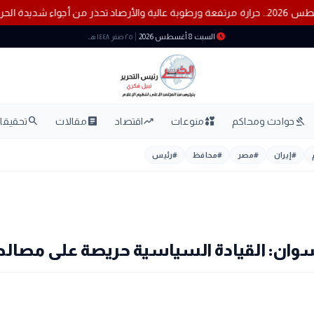
 علمهم
طقس السبت 8 أغسطس 2026.. حرارة مرتفعة ورطوبة عالية والأرصاد تحذر من أجواء شديدة الحرارة
schedule
السبت 8 أغسطس 2026
٢٥ صفر ١٤٤٨ هـ
search
article
trending_up
interests
gavel
حوادث ومحاكم
منوعات
اقتصاد
مقالات
تحقيقات
#
إيران
#
مصر
#
محافظ
#
رئيس
أسوان: القيادة السياسية حريصة على مصالح