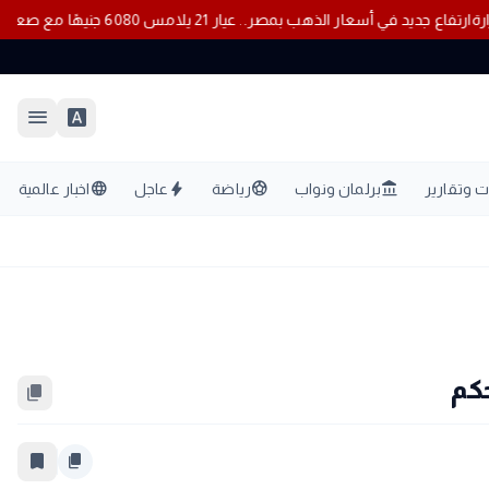
ارتفاع جديد في أسعار الذهب بمصر.. عيار 21 يلامس 6080 جنيهًا مع صعود الأوقية عالميًا
menu
font_download
language
bolt
sports_soccer
account_balance
 وتقارير
برلمان ونواب
رياضة
عاجل
اخبار عالمية
كم
content_copy
bookmark_border
content_copy