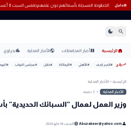
يم الاتصالات يوضح موقف المواطنين من الخطوط المسجلة بأسمائهم دون
عاجل
dark_mode
search
home
location_city
public
map
الرئيسية
أخبار المحافظات
الأخبار المحلية
بحراوي
trending_up
رائج
#
الخبر لايف
#
الأهلي
#
الزمالك
#
خلال
#
مجلس النواب
#
اليوم
الرئيسية
الأخبار المحلية
chevron_left
الأخبار المحلية
3 دقيقة
3
وزير العمل لعمال "السبائك الحديدية" ب
schedule
person
Abuzakeer@yahoo.com
السبت 16 مايو 2026