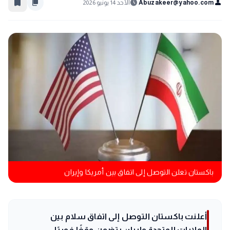
bookmark_border
content_copy
schedule
person
Abuzakeer@yahoo.com
الأحد 14 يونيو 2026
باكستان تعلن التوصل إلى اتفاق بين أمريكا وإيران
أعلنت باكستان التوصل إلى اتفاق سلام بين
الولايات المتحدة وإيران يتضمن وقفًا فوريًا