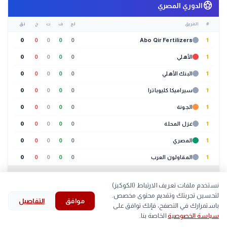
sports_soccer
الدوري المصري
#
الفريق
لع
ف
ت
خ
نق
0
0
0
0
0
Abo Qir Fertilizers
1
1
الأهلي
0
0
0
0
0
1
البنك الأهلي
0
0
0
0
0
1
سيراميكا كليوباترا
0
0
0
0
0
1
الجونة
0
0
0
0
0
1
غزل المحلة
0
0
0
0
0
1
المصري
0
0
0
0
0
1
المقاولون العرب
0
0
0
0
0
عرض الكل (20 فريق)
نستخدم ملفات تعريف الارتباط (الكوكيز)
🐔
بورصة الدواجن
لتحسين تجربتك وتقديم محتوى مخصص.
01:30 م
موافق
التفاصيل
search
bookmark
history
explore
home
باستمرارك في التصفح، فإنك توافق على
سياسة الخصوصية
الخاصة بنا.
لحوم
بيض
كتاكيت
بط
الرئيسية
استكشف
قرأت
المحفوظات
بحث