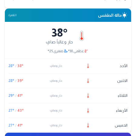
wb_sunny
حالة الطقس
القاهرة
38
°
حار وغالباً صافٍ
nights_stay
thermostat
عظمى
38
°
صغرى
25
°
الأحد
°
38
/
°
28
حار وصافٍ
الاثنين
°
39
/
°
28
حار وصافٍ
الثلاثاء
°
41
/
°
29
حار وصافٍ
الأربعاء
°
43
/
°
27
حار وصافٍ
الخميس
°
41
/
°
27
حار وصافٍ