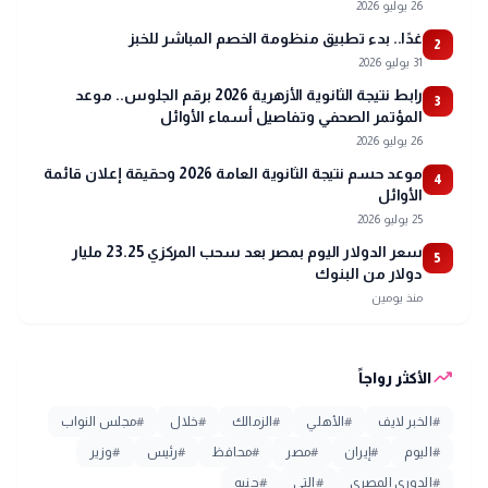
26 يوليو 2026
غدًا.. بدء تطبيق منظومة الخصم المباشر للخبز
2
31 يوليو 2026
رابط نتيجة الثانوية الأزهرية 2026 برقم الجلوس.. موعد
3
المؤتمر الصحفي وتفاصيل أسماء الأوائل
26 يوليو 2026
موعد حسم نتيجة الثانوية العامة 2026 وحقيقة إعلان قائمة
4
الأوائل
25 يوليو 2026
سعر الدولار اليوم بمصر بعد سحب المركزي 23.25 مليار
5
دولار من البنوك
منذ يومين
trending_up
الأكثر رواجاً
#
الخبر لايف
#
الأهلي
#
الزمالك
#
خلال
#
مجلس النواب
#
اليوم
#
إيران
#
مصر
#
محافظ
#
رئيس
#
وزير
#
الدوري المصري
#
التي
#
جنيه