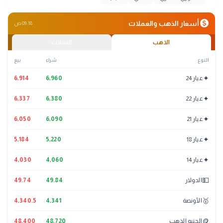
monetization_on
أسعار الذهب والعملات
09:18 ص
الذهب
العملات
النوع
شراء
بيع
✦
عيار 24
6,960
6,914
✦
عيار 22
6,380
6,337
✦
عيار 21
6,090
6,050
✦
عيار 18
5,220
5,184
✦
عيار 14
4,060
4,030
💵
الدولار
49.84
49.74
🥇
الأونصة
4,341
4,340.5
🪙
الجنيه الذهب
48,720
48,400