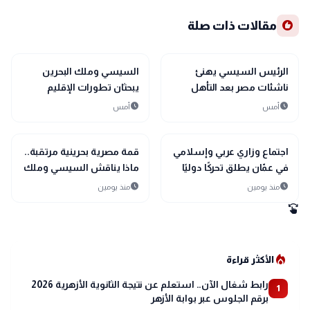
recommend
مقالات ذات صلة
bolt
sports_soccer
رياضة
عاجل
الرئيس السيسي يهنئ
السيسي وملك البحرين
ناشئات مصر بعد التأهل
يبحثان تطورات الإقليم
التاريخي إلى نصف نهائي
ويؤكدان أولوية الحلول
schedule
schedule
أمس
أمس
مونديال اليد
السلمية
bolt
bolt
عاجل
عاجل
اجتماع وزاري عربي وإسلامي
قمة مصرية بحرينية مرتقبة..
في عمّان يطلق تحركًا دوليًا
ماذا يناقش السيسي وملك
لحماية القدس ومقدساتها
البحرين؟
schedule
schedule
منذ يومين
منذ يومين
swipe
local_fire_department
الأكثر قراءة
رابط شغال الآن.. استعلم عن نتيجة الثانوية الأزهرية 2026
1
برقم الجلوس عبر بوابة الأزهر