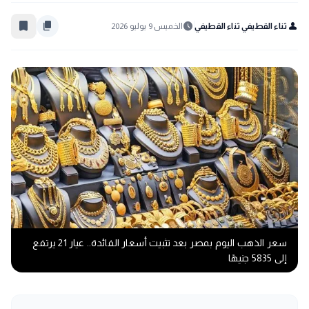
bookmark_border
content_copy
schedule
person
ثناء القطيفي ثناء القطيفي
الخميس 9 يوليو 2026
سعر الذهب اليوم بمصر بعد تثبيت أسعار الفائدة.. عيار 21 يرتفع
إلى 5835 جنيهًا