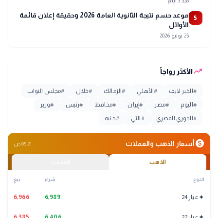
منذ 3 أيام
موعد حسم نتيجة الثانوية العامة 2026 وحقيقة إعلان قائمة
5
الأوائل
25 يوليو 2026
trending_up
الأكثر رواجاً
#
الخبر لايف
#
الأهلي
#
الزمالك
#
خلال
#
مجلس النواب
#
اليوم
#
مصر
#
إيران
#
محافظ
#
رئيس
#
وزير
#
الدوري المصري
#
التي
#
جنيه
monetization_on
أسعار الذهب والعملات
05:21 ص
الذهب
العملات
النوع
شراء
بيع
✦
عيار 24
6,989
6,966
✦
عيار 22
6,406
6,385