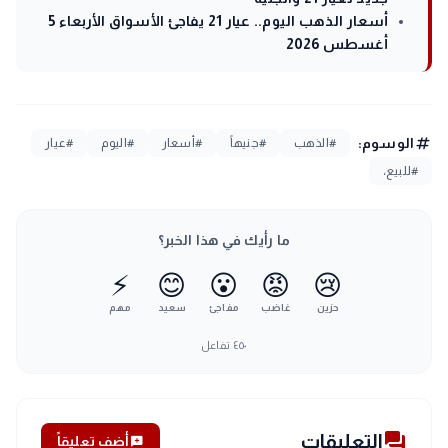
أسعار الذهب اليوم.. عيار 21 يفاجئ الأسواق الأربعاء 5
أغسطس 2026
tag
الوسوم:
#الذهب
#جنيهاً
#أسعار
#اليوم
#عيار
#للبيع،
ما رأيك في هذا الخبر؟
⚡
😊
😮
😡
😢
حزين
غاضب
مفاجئ
سعيد
مهم
٤٥٠
تفاعل
forum
التعليقات
add_comment
أضف تعليقاً