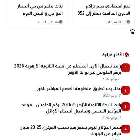
trending_up
trending_up
اقتصاد
اقتصاد
خبير اقتصادي: حجم تراكم
ثبات ملموس في أسعار
الديون العالمية يقفز إلى 352
الدواجن والبيض اليوم
تريليون دولار وسط
السبت بالتزامن مع وفرة
schedule
schedule
منذ 20 ساعات
منذ 20 ساعات
سياسات التشديد النقدي
المعروض
swipe
local_fire_department
الأكثر قراءة
رابط شغال الآن.. استعلم عن نتيجة الثانوية الأزهرية 2026
1
برقم الجلوس عبر بوابة الأزهر
26 يوليو 2026
غدًا.. بدء تطبيق منظومة الخصم المباشر للخبز
2
31 يوليو 2026
رابط نتيجة الثانوية الأزهرية 2026 برقم الجلوس.. موعد
3
المؤتمر الصحفي وتفاصيل أسماء الأوائل
26 يوليو 2026
سعر الدولار اليوم بمصر بعد سحب المركزي 23.25 مليار
4
دولار من البنوك