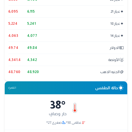
✦
عيار 21
6,115
6,095
✦
عيار 18
5,241
5,224
✦
عيار 14
4,077
4,063
💵
الدولار
49.84
49.74
🥇
الأونصة
4,342
4,341.4
🪙
الجنيه الذهب
48,920
48,760
wb_sunny
حالة الطقس
القاهرة
38
°
حار وصافٍ
nights_stay
thermostat
عظمى
38
°
صغرى
27
°