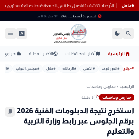
رب هذه المناطق.. الأرصاد تكشف تفاصيل طقس الجمعة
ضبط صانعة محتوى بال
عاجل
schedule
الخميس 6 أغسطس 2026
٢٣ صفر ١٤٤٨ هـ
menu
font_download
dark_mode
search
home
location_city
public
map
الرئيسية
أخبار المحافظات
الأخبار المحلية
بحراوي
trending_up
رائج
#
الخبر لايف
#
الأهلي
#
الزمالك
#
خلال
#
مجلس النواب
#
اليوم
الرئيسية
مدارس وجامعات
chevron_left
مدارس وجامعات
3 دقيقة
3
استخرج نتيجة الدبلومات الفنية 2026
content_copy
برقم الجلوس عبر رابط وزارة التربية
والتعليم