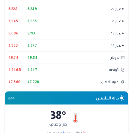
✦
عيار 22
6,249
6,228
✦
عيار 21
5,965
5,945
✦
عيار 18
5,113
5,096
✦
عيار 14
3,977
3,963
💵
الدولار
49.84
49.74
🥇
الأونصة
4,247
4,246.5
🪙
الجنيه الذهب
47,720
47,560
wb_sunny
حالة الطقس
القاهرة
38
°
حار وصافٍ