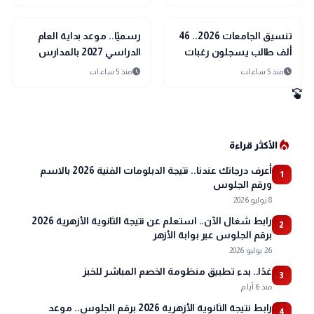
الإلكتروني دون تمديد
وألمانيا
school
school
مدارس وجامعات
مدارس وجامعات
تنسيق الجامعات 2026.. 46
رسميًا.. موعد بداية العام
ألف طالب يسجلون رغبات
الدراسي 2027 بالمدارس
المرحلة الأولى حتى الآن
والجامعات والخريطة الزمنية
schedule
schedule
منذ 5 ساعات
منذ 5 ساعات
الكاملة
swipe
local_fire_department
الأكثر قراءة
أعرف درجاتك عندنا.. نتيجة الدبلومات الفنية 2026 بالاسم
1
ورقم الجلوس
8 يوليو 2026
رابط شغال الآن.. استعلم عن نتيجة الثانوية الأزهرية 2026
2
برقم الجلوس عبر بوابة الأزهر
26 يوليو 2026
غدًا.. بدء تطبيق منظومة الخصم المباشر للخبز
3
منذ 6 أيام
رابط نتيجة الثانوية الأزهرية 2026 برقم الجلوس.. موعد
4