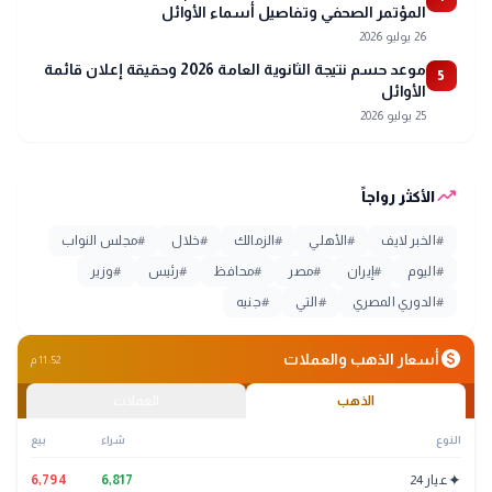
المؤتمر الصحفي وتفاصيل أسماء الأوائل
26 يوليو 2026
موعد حسم نتيجة الثانوية العامة 2026 وحقيقة إعلان قائمة
5
الأوائل
25 يوليو 2026
trending_up
الأكثر رواجاً
#
الخبر لايف
#
الأهلي
#
الزمالك
#
خلال
#
مجلس النواب
#
اليوم
#
إيران
#
مصر
#
محافظ
#
رئيس
#
وزير
#
الدوري المصري
#
التي
#
جنيه
monetization_on
أسعار الذهب والعملات
11:52 م
الذهب
العملات
النوع
شراء
بيع
✦
عيار 24
6,817
6,794