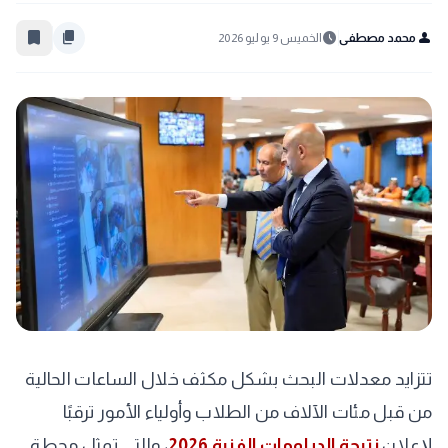
bookmark_border
content_copy
schedule
person
محمد مصطفى
الخميس 9 يوليو 2026
​تتزايد معدلات البحث بشكل مكثف خلال الساعات الحالية
من قبل مئات الآلاف من الطلاب وأولياء الأمور ترقبًا
لإعلان
نتيجة الدبلومات الفنية 2026
، والتي تمثل محطة