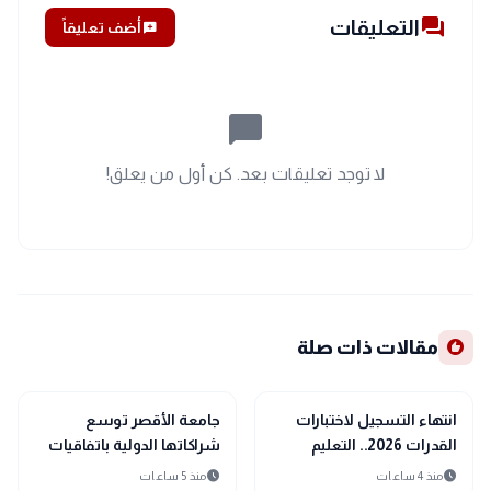
forum
التعليقات
add_comment
أضف تعليقاً
chat_bubble_outline
لا توجد تعليقات بعد. كن أول من يعلق!
recommend
مقالات ذات صلة
school
school
مدارس وجامعات
مدارس وجامعات
انتهاء التسجيل لاختبارات
جامعة الأقصر توسع
القدرات 2026.. التعليم
شراكاتها الدولية باتفاقيات
العالي تغلق باب التقديم
أكاديمية مع نيجيريا وتركيا
schedule
schedule
منذ 4 ساعات
منذ 5 ساعات