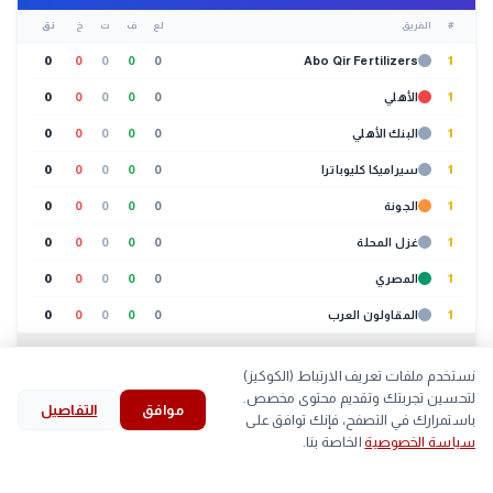
#
الفريق
لع
ف
ت
خ
نق
0
0
0
0
0
Abo Qir Fertilizers
1
1
الأهلي
0
0
0
0
0
1
البنك الأهلي
0
0
0
0
0
1
سيراميكا كليوباترا
0
0
0
0
0
1
الجونة
0
0
0
0
0
1
غزل المحلة
0
0
0
0
0
1
المصري
0
0
0
0
0
1
المقاولون العرب
0
0
0
0
0
عرض الكل (20 فريق)
نستخدم ملفات تعريف الارتباط (الكوكيز)
🐔
بورصة الدواجن
لتحسين تجربتك وتقديم محتوى مخصص.
10:30 ص
موافق
التفاصيل
search
bookmark
history
explore
home
باستمرارك في التصفح، فإنك توافق على
سياسة الخصوصية
الخاصة بنا.
لحوم
بيض
كتاكيت
بط
الرئيسية
استكشف
قرأت
المحفوظات
بحث
الصنف
أعلى
أقل