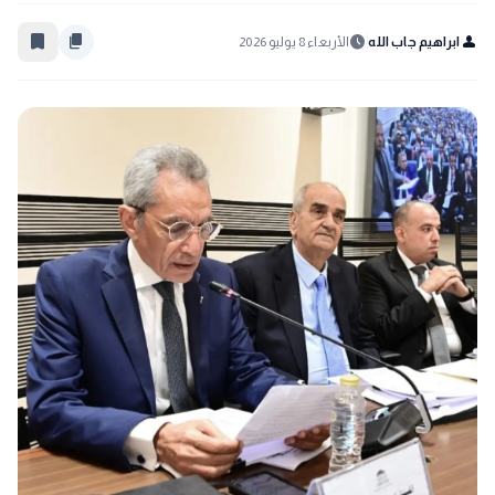
bookmark_border
content_copy
schedule
person
ابراهيم جاب الله
الأربعاء 8 يوليو 2026