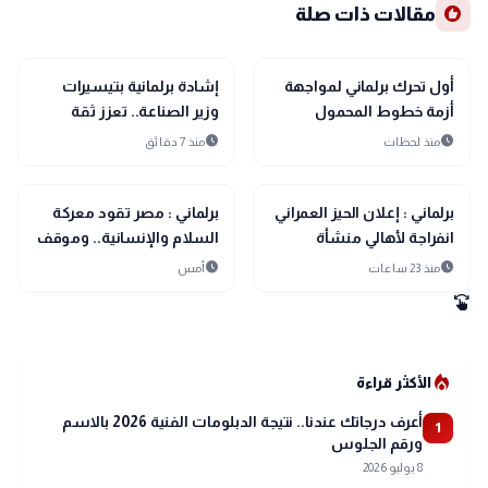
recommend
مقالات ذات صلة
account_balance
account_balance
برلمان ونواب
برلمان ونواب
أول تحرك برلماني لمواجهة
إشادة برلمانية بتيسيرات
أزمة خطوط المحمول
وزير الصناعة.. تعزز ثقة
المسجلة دون علم أصحابها
المستثمرين وتدفع عجلة
schedule
schedule
منذ لحظات
منذ 7 دقائق
الإنتاج
account_balance
account_balance
برلمان ونواب
برلمان ونواب
برلماني : إعلان الحيز العمراني
برلماني : مصر تقود معركة
انفراجة لأهالي منشأة
السلام والإنسانية.. وموقف
القناطر ونقطة انطلاق
الرئيس السيسي تجاه
schedule
schedule
منذ 23 ساعات
أمس
للتنمية
فلسطين ثابت لا يتغير
swipe
local_fire_department
الأكثر قراءة
أعرف درجاتك عندنا.. نتيجة الدبلومات الفنية 2026 بالاسم
1
ورقم الجلوس
8 يوليو 2026