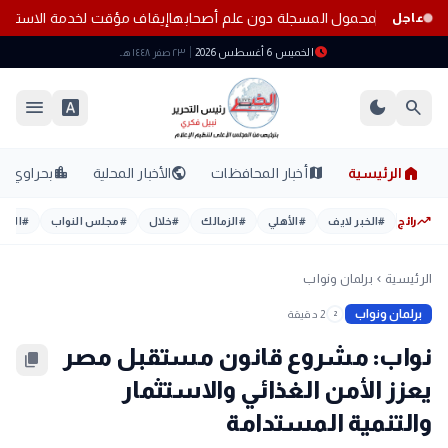
 أزمة خطوط المحمول المسجلة دون علم أصحابها
إيقاف مؤقت لخدمة الاستع
عاجل
schedule
الخميس 6 أغسطس 2026
٢٣ صفر ١٤٤٨ هـ
menu
font_download
dark_mode
search
home
location_city
public
map
الرئيسية
أخبار المحافظات
الأخبار المحلية
بحراوي
trending_up
رائج
#
الخبر لايف
#
الأهلي
#
الزمالك
#
خلال
#
مجلس النواب
#
اليوم
الرئيسية
برلمان ونواب
chevron_left
برلمان ونواب
2 دقيقة
2
نواب: مشروع قانون مستقبل مصر
content_copy
يعزز الأمن الغذائي والاستثمار
والتنمية المستدامة