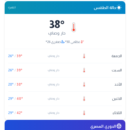
wb_sunny
حالة الطقس
القاهرة
38
°
حار وصافٍ
nights_stay
thermostat
عظمى
38
°
صغرى
26
°
الجمعة
°
39
/
°
26
حار وصافٍ
السبت
°
39
/
°
26
حار وصافٍ
الأحد
°
38
/
°
28
حار وصافٍ
الاثنين
°
40
/
°
29
حار وصافٍ
الثلاثاء
°
42
/
°
29
حار وصافٍ
sports_soccer
الدوري المصري