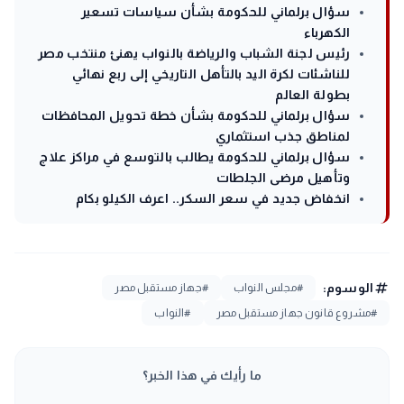
سؤال برلماني للحكومة بشأن سياسات تسعير
الكهرباء
رئيس لجنة الشباب والرياضة بالنواب يهنئ منتخب مصر
للناشئات لكرة اليد بالتأهل التاريخي إلى ربع نهائي
بطولة العالم
سؤال برلماني للحكومة بشأن خطة تحويل المحافظات
لمناطق جذب استثماري
سؤال برلماني للحكومة يطالب بالتوسع في مراكز علاج
وتأهيل مرضى الجلطات
انخفاض جديد في سعر السكر.. اعرف الكيلو بكام
tag
الوسوم:
#مجلس النواب
#جهاز مستقبل مصر
#مشروع قانون جهاز مستقبل مصر
#النواب
ما رأيك في هذا الخبر؟