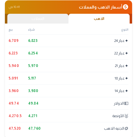
monetization_on
أسعار الذهب والعملات
10:41 ص
الذهب
العملات
النوع
شراء
بيع
✦
عيار 24
6,823
6,789
✦
عيار 22
6,254
6,223
✦
عيار 21
5,970
5,940
✦
عيار 18
5,117
5,091
✦
عيار 14
3,980
3,960
💵
الدولار
49.84
49.74
🥇
الأونصة
4,271
4,270.5
🪙
الجنيه الذهب
47,760
47,520