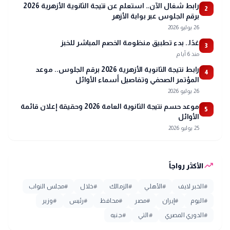
رابط شغال الآن.. استعلم عن نتيجة الثانوية الأزهرية 2026
2
برقم الجلوس عبر بوابة الأزهر
26 يوليو 2026
غدًا.. بدء تطبيق منظومة الخصم المباشر للخبز
3
منذ 6 أيام
رابط نتيجة الثانوية الأزهرية 2026 برقم الجلوس.. موعد
4
المؤتمر الصحفي وتفاصيل أسماء الأوائل
26 يوليو 2026
موعد حسم نتيجة الثانوية العامة 2026 وحقيقة إعلان قائمة
5
الأوائل
25 يوليو 2026
trending_up
الأكثر رواجاً
#
الخبر لايف
#
الأهلي
#
الزمالك
#
خلال
#
مجلس النواب
#
اليوم
#
إيران
#
مصر
#
محافظ
#
رئيس
#
وزير
#
الدوري المصري
#
التي
#
جنيه