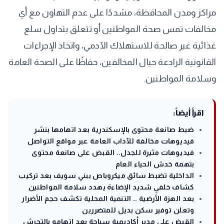
مراكز ومدن المحافظة، مشددًا على عدم التهاون مع أي
مخالفات تمس صحة المواطنين أو تتعلق بتداول سلع
غذائية غير صالحة للاستهلاك الآدمي، واتخاذ الإجراءات
القانونية الرادعة حيال المخالفين، حفاظًا على الصحة العامة
وسلامة المواطنين.
اقرأ أيضاً:
ضبط صانعة محتوى بالإسكندرية بعد اتهامها بنشر
فيديوهات مخالفة للآداب العامة عبر مواقع التواصل
فيديوهات مثيرة للجدل.. القبض على صانعة محتوى
بتهمة خدش الحياء العام
الداخلية تضبط سائق ميكروباص ببني سويف بعد تركيب
كشاف خلفي شديد الإضاءة يهدد سلامة المواطنين
بعد الهزة الأرضية .. التنمية المحلية تكشف حجم الأضرار
وتعلن توفير سكن بديل للمتضررين
القبض على مدير أكاديمية سباحة بعد اتهامه بالتحرش