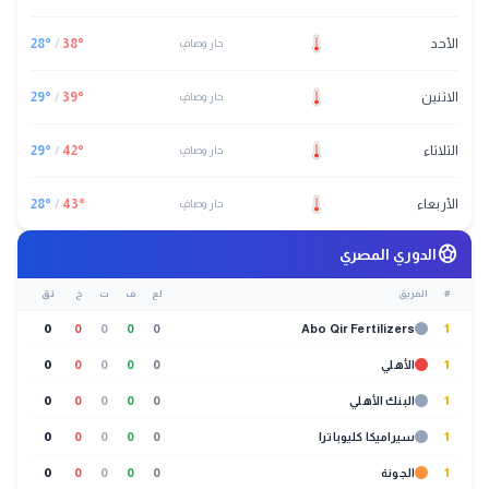
الأحد
°
38
/
°
28
حار وصافٍ
الاثنين
°
39
/
°
29
حار وصافٍ
الثلاثاء
°
42
/
°
29
حار وصافٍ
الأربعاء
°
43
/
°
28
حار وصافٍ
sports_soccer
الدوري المصري
#
الفريق
لع
ف
ت
خ
نق
0
0
0
0
0
Abo Qir Fertilizers
1
1
الأهلي
0
0
0
0
0
1
البنك الأهلي
0
0
0
0
0
1
سيراميكا كليوباترا
0
0
0
0
0
1
الجونة
0
0
0
0
0