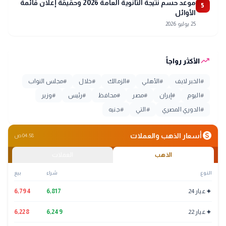
موعد حسم نتيجة الثانوية العامة 2026 وحقيقة إعلان قائمة
5
الأوائل
25 يوليو 2026
trending_up
الأكثر رواجاً
#
الخبر لايف
#
الأهلي
#
الزمالك
#
خلال
#
مجلس النواب
#
اليوم
#
إيران
#
مصر
#
محافظ
#
رئيس
#
وزير
#
الدوري المصري
#
التي
#
جنيه
monetization_on
أسعار الذهب والعملات
04:58 ص
الذهب
العملات
النوع
شراء
بيع
✦
عيار 24
6,817
6,794
✦
عيار 22
6,249
6,228