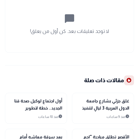
chat_bubble_outline
لا توجد تعليقات بعد. كن أول من يعلق!
recommend
مقالات ذات صلة
map
map
أخبار المحافظات
أخبار المحافظات
غلق جزئي بشارع جامعة
أول اجتماع لوكيل صحة قنا
الدول العربية 3 ليالٍ لتنفيذ
الجديد.. خطة لتطوير
خط غاز جديد.. والجيزة
المستشفيات ودعم
schedule
schedule
منذ 9 ساعات
منذ 10 ساعات
تكشف مواعيد الأعمال
التخصصات الدقيقة
والخطة المرورية
map
map
أخبار المحافظات
أخبار المحافظات
الأقصر تطلق مبادرة "احمِ
بعد سرقة معاشه أمام