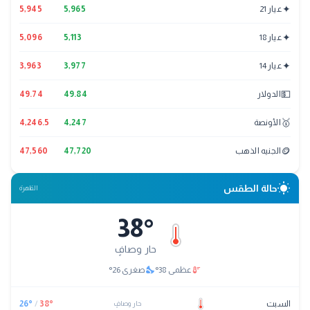
✦
عيار 21
5,965
5,945
✦
عيار 18
5,113
5,096
✦
عيار 14
3,977
3,963
💵
الدولار
49.84
49.74
🥇
الأونصة
4,247
4,246.5
🪙
الجنيه الذهب
47,720
47,560
wb_sunny
حالة الطقس
القاهرة
38
°
حار وصافٍ
nights_stay
thermostat
عظمى
38
°
صغرى
26
°
السبت
°
38
/
°
26
حار وصافٍ