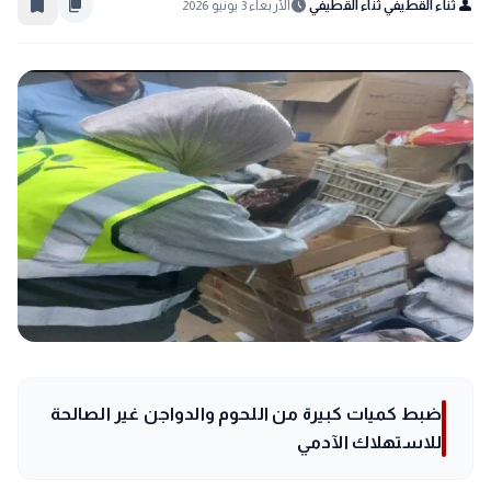
bookmark_border
content_copy
schedule
person
ثناء القطيفي ثناء القطيفي
الأربعاء 3 يونيو 2026
ضبط كميات كبيرة من اللحوم والدواجن غير الصالحة
للاستهلاك الآدمي