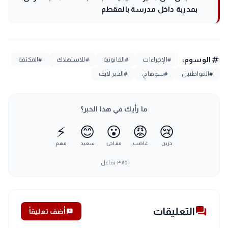
بمدربة داخل مدرسة بالمقطم
tag
الوسوم:
#الإجراءات
#القانونية
#للاستهلاك
#المكثفة
#المواطنين
#سوهاج،
#الخبر لايف
ما رأيك في هذا الخبر؟
⚡
😊
😮
😡
😢
حزين
غاضب
مفاجئ
سعيد
مهم
٣٨٥
تفاعل
forum
التعليقات
add_comment
أضف تعليقاً