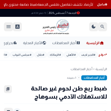
 هذه المناطق.. الأرصاد تكشف تفاصيل طقس الجمعة
ضبط صانعة محتوى بالإسك
عاجل
schedule
الجمعة 7 أغسطس 2026
٢٤ صفر ١٤٤٨ هـ
menu
font_download
dark_mode
search
home
location_city
public
map
الرئيسية
أخبار المحافظات
الأخبار المحلية
بحراوي
trending_up
رائج
#
الخبر لايف
#
الأهلي
#
الزمالك
#
خلال
#
مجلس النواب
#
اليوم
الرئيسية
أخبار المحافظات
chevron_left
أخبار المحافظات
1 دقيقة
1
ضبط ربع طن لحوم غير صالحة
content_copy
للاستهلاك الآدمي بسوهاج