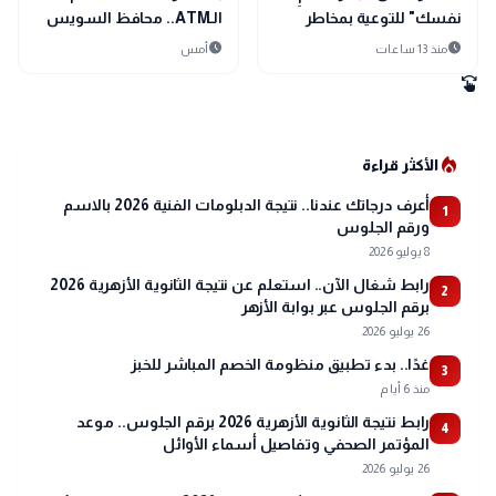
نفسك" للتوعية بمخاطر
الـATM.. محافظ السويس
المراهنات الإلكترونية
يتدخل لإنصاف مسن
schedule
schedule
منذ 13 ساعات
أمس
swipe
local_fire_department
الأكثر قراءة
أعرف درجاتك عندنا.. نتيجة الدبلومات الفنية 2026 بالاسم
1
ورقم الجلوس
8 يوليو 2026
رابط شغال الآن.. استعلم عن نتيجة الثانوية الأزهرية 2026
2
برقم الجلوس عبر بوابة الأزهر
26 يوليو 2026
غدًا.. بدء تطبيق منظومة الخصم المباشر للخبز
3
منذ 6 أيام
رابط نتيجة الثانوية الأزهرية 2026 برقم الجلوس.. موعد
4
المؤتمر الصحفي وتفاصيل أسماء الأوائل
26 يوليو 2026