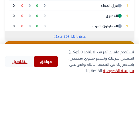
1
غزل المحلة
0
0
0
0
0
1
المصري
0
0
0
0
0
1
المقاولون العرب
0
0
0
0
0
عرض الكل (20 فريق)
🐔
بورصة الدواجن
04:30 ص
نستخدم ملفات تعريف الارتباط (الكوكيز)
لتحسين تجربتك وتقديم محتوى مخصص.
موافق
التفاصيل
لحوم
بيض
كتاكيت
بط
search
bookmark
history
explore
home
باستمرارك في التصفح، فإنك توافق على
سياسة الخصوصية
الخاصة بنا.
الرئيسية
استكشف
قرأت
المحفوظات
بحث
الصنف
أعلى
أقل
▲
اللحم الابيض
59
58
arrow_back
غلق جزئي بشارع جامعة الدول العربية 3 ليالٍ لتنفيذ خط غاز
التالي
جديد.. والجيزة تكشف مواعيد الأعمال والخطة المرورية
■
اللحم الساسو
84
83
trending_up
الأكثر رواجاً
#
الخبر لايف
#
الأهلي
#
الزمالك
#
خلال
(560)
(674)
(835)
(2078)