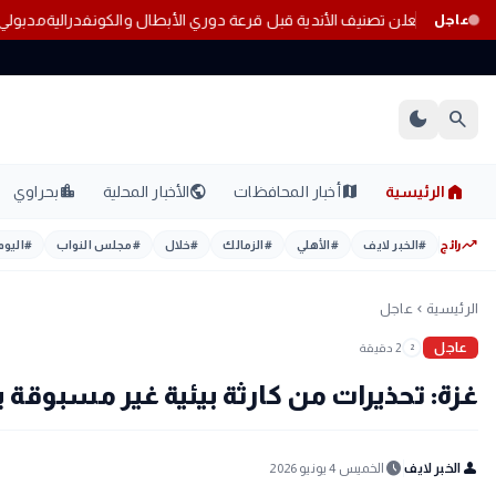
والكيانات الوهمية
كاف يعلن تصنيف الأندية قبل قرعة دوري الأبطال والكونفد
عاجل
dark_mode
search
home
location_city
public
map
الرئيسية
أخبار المحافظات
الأخبار المحلية
بحراوي
trending_up
رائج
#
الخبر لايف
#
الأهلي
#
الزمالك
#
خلال
#
مجلس النواب
#
اليوم
الرئيسية
عاجل
chevron_left
عاجل
2 دقيقة
2
غزة: تحذيرات من كارثة بيئية غير مسبوقة بعد
schedule
person
الخبر لايف
الخميس 4 يونيو 2026