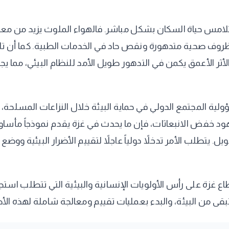
ات لتلامس حياة السكان بشكل مباشر. فالهواء الملوث يزيد من م
 ظروف صحية متدهورة ونقص حاد في الخدمات الطبية. كما أن تلو
لأثر الأعمق يكمن في التدهور طويل الأمد للنظام البيئي، مما يج
ية المجتمع الدولي في حماية البيئة خلال النزاعات المسلحة، وم
هود خفض الانبعاثات، فإن ما يحدث في غزة يقدم نموذجاً مأساويا
ل. يتطلب الأمر تدخلاً دولياً عاجلاً لتقييم الأضرار البيئية وو
غزة على رأس الأولويات الإنسانية والبيئية التي تتطلب استج
ى من البيئة، والبدء بعمليات تقييم ومعالجة شاملة لهذه الأضر