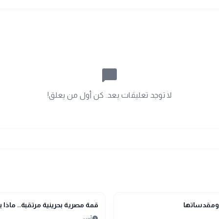
chat_bubble_outline
لا توجد تعليقات بعد. كن أول من يعلق!
bolt
عاجل
س ومقدساتها
قمة مصرية بحرينية مرتقبة.. ماذا
schedule
أمس