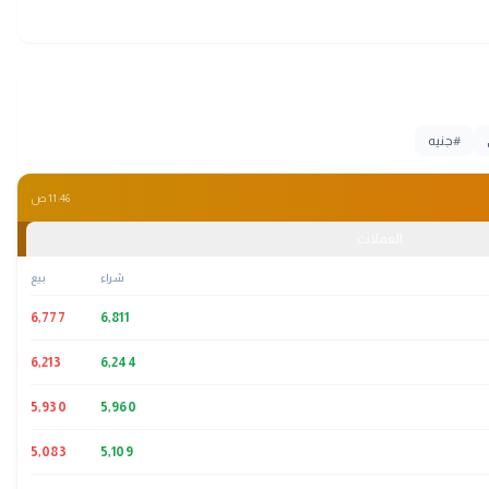
#
جنيه
11:46 ص
العملات
شراء
بيع
6,777
6,811
6,213
6,244
5,930
5,960
5,083
5,109