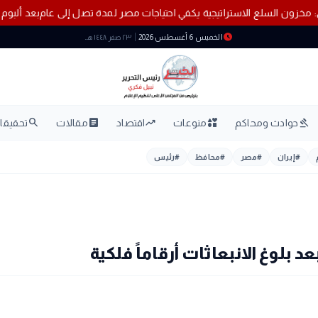
رالية
مدبولي: مخزون السلع الاستراتيجية يكفي احتياجات مصر لمدة تصل إلى ع
schedule
الخميس 6 أغسطس 2026
٢٣ صفر ١٤٤٨ هـ
search
article
trending_up
interests
gavel
حوادث ومحاكم
منوعات
اقتصاد
مقالات
تحقيقات
#
إيران
#
مصر
#
محافظ
#
رئيس
 بلوغ الانبعاثات أرقاماً فلكية