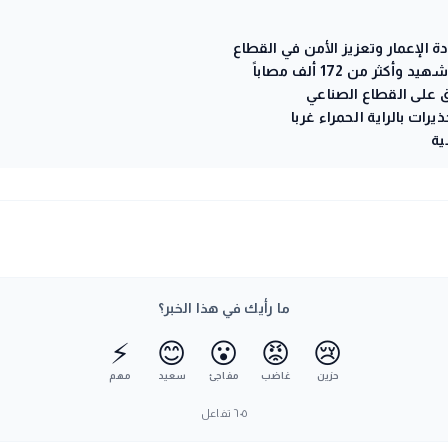
 الإعمار وتعزيز الأمن في القطاع
ق على القطاع الصناعي
ية
ما رأيك في هذا الخبر؟
⚡
😊
😮
😡
😢
حزين
غاضب
مفاجئ
سعيد
مهم
٦٠٥
تفاعل