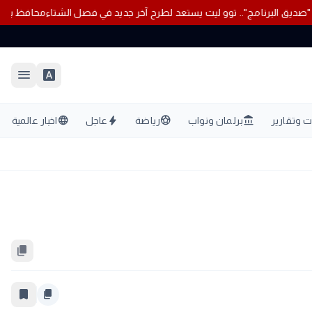
ام
بعد ألبوم "صديق البرنامج".. توو ليت يستعد لطرح آخر جديد في فصل الشتا
menu
font_download
language
bolt
sports_soccer
account_balance
 وتقارير
برلمان ونواب
رياضة
عاجل
اخبار عالمية
content_copy
bookmark_border
content_copy