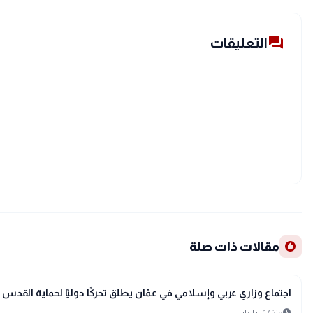
forum
التعليقات
recommend
مقالات ذات صلة
bolt
عاجل
اجتماع وزاري عربي وإسلامي في عمّان يطلق تحركًا دوليًا لحماية القد
schedule
منذ 17 ساعات