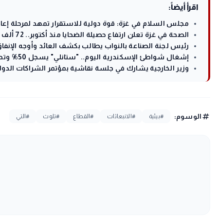
اقرأ أيضاً:
مجلس السلام في غزة: قوة دولية للاستقرار تمهد لمرحلة إعادة
الصحة في غزة تعلن ارتفاع حصيلة الضحايا منذ أكتوبر.. 72 ألف شهيد وأكثر من 172 ألف مصاباً
رئيس لجنة الصناعة بالنواب يطالب بكشف العائد وأوجه الإنفا
إشغال شواطئ الإسكندرية اليوم.. "ستانلي" يسجل 50% وتحذيرات بالراية الحمراء غربا
وزير الخارجية يشارك في جلسة نقاشية بمؤتمر الشراكات الدول
tag
الوسوم:
#بيئية
#الانبعاثات
#القطاع
#تلوث
#التي