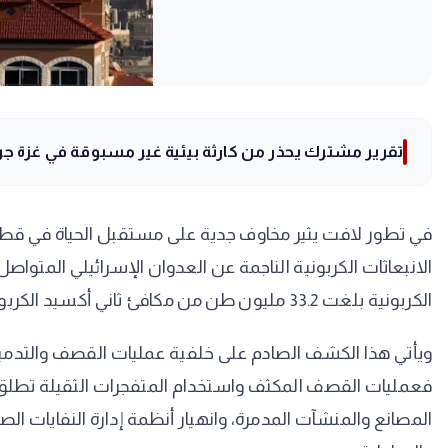
تقرير مشترك يحذر من كارثة بيئية غير مسبوقة في غزة جراء ا
في تطور لافت يثير مخاوف جدية على مستقبل الحياة في قطاع
الانبعاثات الكربونية الناجمة عن العدوان الإسرائيلي المتو
الكربونية بلغت 33.2 مليون طن من مكافئ ثاني أكسيد الكربون، وهو رقم ضخم يعادل إجمالي الانبعاثات السنوية لبعض الدول بأكملها، مما ينذر بعواقب بيئية وصحية وخيمة.
ويأتي هذا الكشف الصادم على خلفية عمليات القصف والتدمير ا
فعمليات القصف المكثف واستخدام المتفجرات الثقيلة تطلق كم
المصانع والمنشآت المدمرة، وانهيار أنظمة إدارة النفايات الص