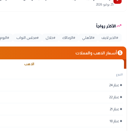
25 يوليو 2026
trending_up
الأكثر رواجاً
#
الخبر لايف
#
الأهلي
#
الزمالك
#
خلال
#
مجلس النواب
#
اليوم
monetization_on
أسعار الذهب والعملات
الذهب
النوع
✦
عيار 24
✦
عيار 22
✦
عيار 21
✦
عيار 18