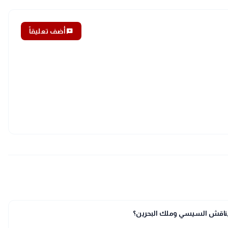
add_comment
أضف تعليقاً
 يناقش السيسي وملك البحرين؟