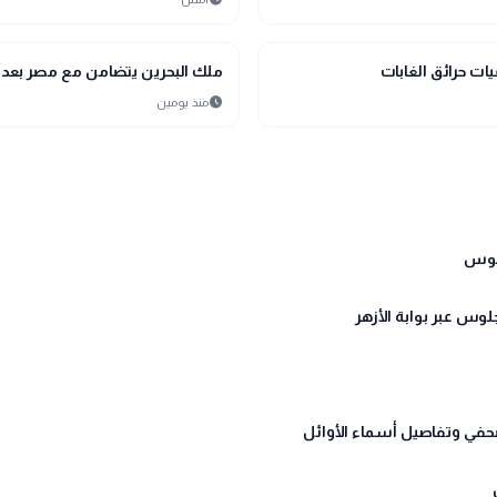
bolt
عاجل
ت حرائق الغابات
ملك البحرين يتضامن مع مصر بعد ا
schedule
منذ يومين