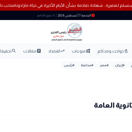
ا إلكترونيًا
استسلم لمصيره.. شهادة صادمة بشأن الأيام الأخيرة في حياة مارا
schedule
الجمعة 7 أغسطس 2026
٢٤ صفر ١٤٤٨ هـ
search
article
trending_up
interests
gavel
حوادث ومحاكم
منوعات
اقتصاد
مقالات
تحقيقات
#
إيران
#
مصر
#
محافظ
#
رئيس
وية العامة