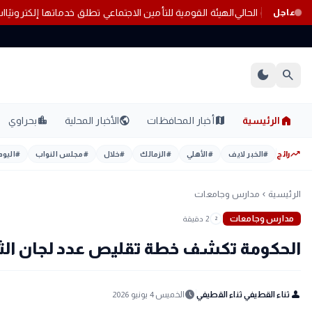
احلين عن الأهلي في الصيف الحالي
الهيئة القومية للتأمين الاجتماعي تطلق خدماته
عاجل
dark_mode
search
home
location_city
public
map
الرئيسية
أخبار المحافظات
الأخبار المحلية
بحراوي
trending_up
رائج
#
الخبر لايف
#
الأهلي
#
الزمالك
#
خلال
#
مجلس النواب
#
اليوم
الرئيسية
مدارس وجامعات
chevron_left
مدارس وجامعات
2 دقيقة
2
الحكومة تكشف خطة تقليص عدد لجان الثان
schedule
person
ثناء القطيفي ثناء القطيفي
الخميس 4 يونيو 2026