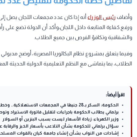
تفاصيل خطة الحكومة لتقليص عدد لجان
وأضاف
رئيس الوزراء
ورفع كفاءة المتابعة داخل اللجان،وأكد أن الدولة تضع على رأس
والشفافية وتكافؤ الفرص بين جميع الطلاب.
وفيما يتعلق بمشروع نظام البكالوريا المصرية، أوضح مدبول
الطلاب، بما يتماشى مع النظم التعليمية الدولية الحديثة الم
اقرأ أيضاً:
الحكومة: السكر بـ28 جنيهًا في المجمعات الاستهلاكية.. وخطط لتعزيز المخزون وزيادة الإنتاج المحلي
برلماني يطالب الحكومة باجراءات لتقليل فاتورة الاستيراد وتو
وزير الكهرباء: زيادة الأسعار ليست بسبب البنزين أو السولار
سؤال برلماني للحكومة بشأن التلاعب بأسعار الخبز والرقابة 
إشادات من النواب بشأن إنشاء جامعة كيان بالقوات المسلحة 