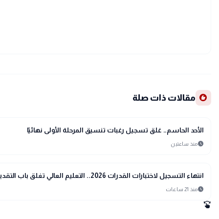
recommend
مقالات ذات صلة
school
مدارس وجامعات
الأحد الحاسم.. غلق تسجيل رغبات تنسيق المرحلة الأولى نهائيًا
schedule
منذ ساعتين
school
مدارس وجامعات
انتهاء التسجيل لاختبارات القدرات 2026.. التعليم العالي تغلق باب التقديم الإلكتروني دون تمديد
schedule
منذ 21 ساعات
swipe