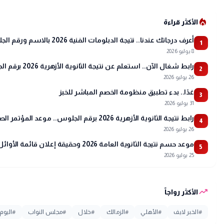
local_fire_department
الأكثر قراءة
أعرف درجاتك عندنا.. نتيجة الدبلومات الفنية 2026 بالاسم ورقم الجلوس
1
8 يوليو 2026
رابط شغال الآن.. استعلم عن نتيجة الثانوية الأزهرية 2026 برقم الجلوس عبر بوابة الأزهر
2
26 يوليو 2026
غدًا.. بدء تطبيق منظومة الخصم المباشر للخبز
3
31 يوليو 2026
رابط نتيجة الثانوية الأزهرية 2026 برقم الجلوس.. موعد المؤتمر الصحفي وتفاصيل أسماء الأوائل
4
26 يوليو 2026
موعد حسم نتيجة الثانوية العامة 2026 وحقيقة إعلان قائمة الأوائل
5
25 يوليو 2026
trending_up
الأكثر رواجاً
#
الخبر لايف
#
الأهلي
#
الزمالك
#
خلال
#
مجلس النواب
#
اليوم