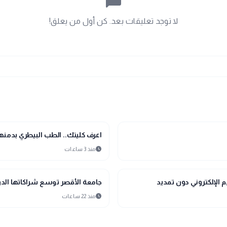
chat_bubble_outline
لا توجد تعليقات بعد. كن أول من يعلق!
school
مدارس وجامعات
اعرف كليتك.. الطب البيطري بدمنه
schedule
منذ 3 ساعات
school
مدارس وجامعات
جامعة الأقصر توسع شراكاتها الدولية
schedule
منذ 22 ساعات