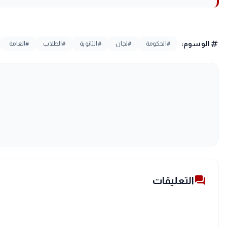
tag
الوسوم:
#الحكومة
#لجان
#الثانوية
#الطلاب
#العامة
forum
التعليقات