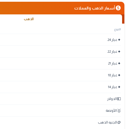
monetization_on
أسعار الذهب والعملات
الذهب
النوع
✦
عيار 24
✦
عيار 22
✦
عيار 21
✦
عيار 18
✦
عيار 14
💵
الدولار
🥇
الأونصة
🪙
الجنيه الذهب