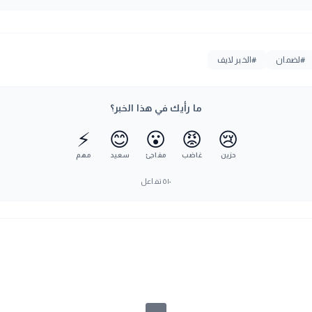
#لضمان
#الخبر لايف
ما رأيك في هذا الخبر؟
⚡
😊
😮
😡
😢
حزين
غاضب
مفاجئ
سعيد
مهم
٥١٠
تفاعل