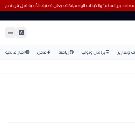
 “معاهد بير السلم” والكيانات الوهمية
كاف يعلن تصنيف الأندية قبل قرعة دو
menu
font_download
language
bolt
sports_soccer
account_balance
 وتقارير
برلمان ونواب
رياضة
عاجل
اخبار عالمية