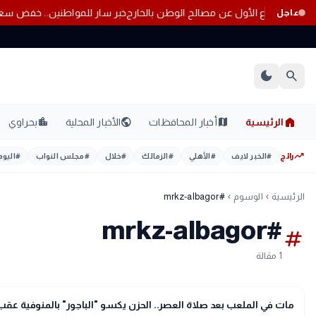
صرية خط الدفاع الأول عن مصالح الوطن بالخارج
خبر سار للمواطنين.. خفض سعر السكر 
عاجل
dark_mode
search
home
location_city
public
map
الرئيسية
أخبار المحافظات
الأخبار المحلية
بحراوي
trending_up
رائج
#
الخبر لايف
#
الأهلي
#
الزمالك
#
خلال
#
مجلس النواب
#
اليوم
الرئيسية
الوسوم
#mrkz-albagor
chevron_left
chevron_left
#mrkz-albagor
tag
1 مقالة
sports_soccer
رياضة
مات في الملعب بعد صلاة العصر.. الحزن يكسو "الباجور" بالمنوفية عقب 