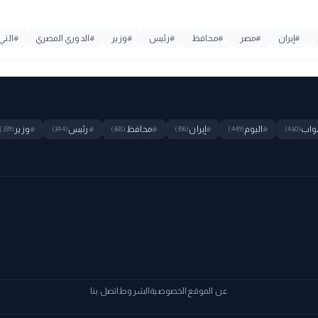
#
إيران
#
مصر
#
محافظ
#
رئيس
#
وزير
#
الدوري المصري
#
التي
واب
#
اليوم
#
إيران
#
محافظ
#
رئيس
#
وزير
(339)
(344)
(368)
(396)
(449)
(460)
عن الموقع
الخصوصية
الشروط
اتصل بنا