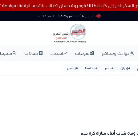
الحر إلى 25 جنيهًا للكيلو
مروة حسان تطالب بتشديد الرقابة لمواجهة
schedule
الخميس 6 أغسطس 2026
٢٣ صفر ١٤٤٨ هـ
search
article
trending_up
interests
gavel
حوادث ومحاكم
منوعات
اقتصاد
مقالات
تحقيقات
#
إيران
#
مصر
#
محافظ
#
رئيس
وفاة شاب أثناء مباراة كرة قدم