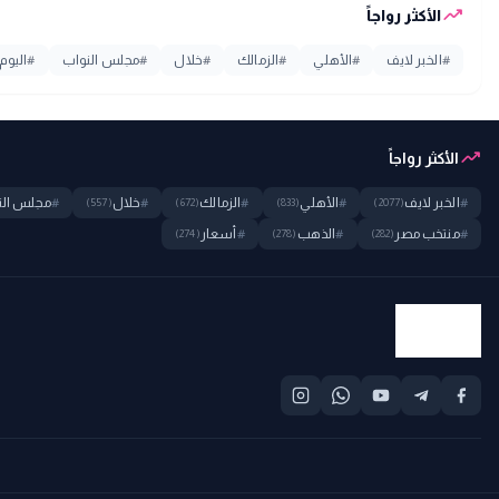
trending_up
الأكثر رواجاً
#
الخبر لايف
#
الأهلي
#
الزمالك
#
خلال
#
مجلس النواب
#
اليوم
trending_up
الأكثر رواجاً
#
الخبر لايف
#
الأهلي
#
الزمالك
#
خلال
#
مجلس الن
(557)
(672)
(833)
(2077)
#
منتخب مصر
#
الذهب
#
أسعار
(274)
(278)
(282)