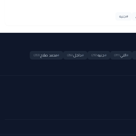
#
جنيه
#
التي
#
جنيه
#
داخل
#
محمد صلاح
(283)
(286)
(292)
(311)