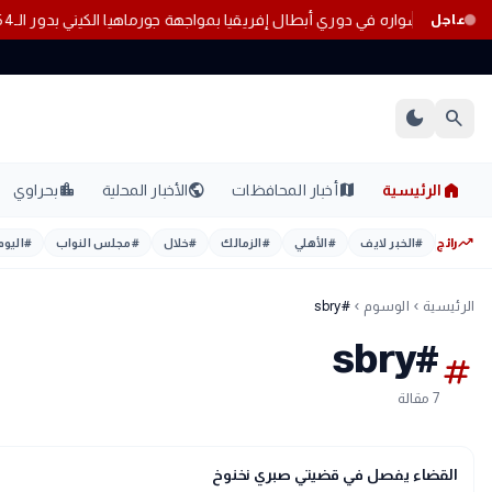
راميدز يستهل مشواره في دوري أبطال إفريقيا بمواجهة جورماهيا الكيني بدور ال
عاجل
dark_mode
search
home
location_city
public
map
الرئيسية
أخبار المحافظات
الأخبار المحلية
بحراوي
trending_up
رائج
#
الخبر لايف
#
الأهلي
#
الزمالك
#
خلال
#
مجلس النواب
#
اليوم
الرئيسية
الوسوم
#sbry
chevron_left
chevron_left
#sbry
tag
7 مقالة
gavel
حوادث ومحاكم
القضاء يفصل في قضيتي صبري نخنوخ