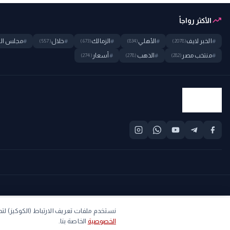
trending_up
الأكثر رواجاً
#
الخبر لايف
#
الأهلي
#
الزمالك
#
خلال
#
مجلس الن
(557)
(673)
(834)
(2078)
#
منتخب مصر
#
الذهب
#
أسعار
(274)
(278)
(282)
explore
home
نستخدم ملفات تعريف الارتباط (الكوكيز) 
الخصوصية
الخاصة بنا.
الرئيسية
استكشف