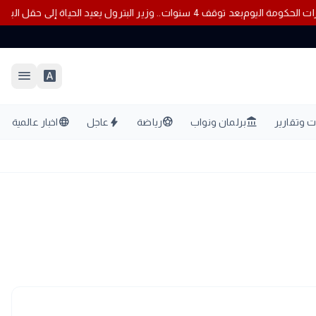
 قرارات الحكومة اليوم
بعد توقف 4 سنوات.. وزير البترول يعيد الحياة إلى حقل البركة في أسوان
menu
font_download
language
bolt
sports_soccer
account_balance
 وتقارير
برلمان ونواب
رياضة
عاجل
اخبار عالمية