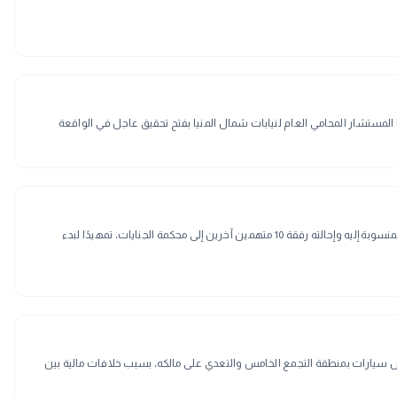
تسلم صبري نخنوخ أمر الإحالة الصادر بحقه من النيابة العامة في القضية المعروفة إعلاميًا بـ«مشاجرة معرض السيارات بالتجمع الخامس»، وذلك بعد إخطاره رسميًا بالاتهامات المنسوبة إليه وإحالته رفقة 10 متهمين آخرين إلى محكمة الجنايات، تمهيدًا لبدء
ض سيارات بمنطقة التجمع الخامس والتعدي على مالكه، بسبب خلافات مالية بين