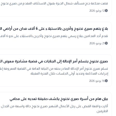
قضت محكمة جنح مستأنف شمال الجيزة بقبول الاستئناف المقدم من صبري نخنوخ شك
schedule
12 يوليو 2026
map
أخبار المحافظات
بلاغ يتهم صبري نخنوخ وآخرين بالاستيلاء على 6 آلاف فدان من أراضي الدولة في المنيا
تقدم أحد المحامين ببلاغ رسمي يتهم صبري نخنوخ وآخرين بالاستيلاء على نحو 6 آلاف فدان من أراضي الدولة بالظهير الصحراوي الغربي بمركز العدوة في محافظة المنيا، مطالبًا المستشار المحامي العام لنيابات شمال المنيا بفتح تحقيق عاجل في الواقعة
schedule
21 يونيو 2026
gavel
حوادث ومحاكم
صبري نخنوخ يتسلم أمر الإحالة إلى الجنايات في قضية مشاجرة معرض ال
إجراءات المحاكمة وتحديد أولى الجلسات خلال الفترة المقبلة.
schedule
16 يونيو 2026
public
الأخبار المحلية
بيان هام من أسرة صبري نخنوخ يكشف حقيقة تعديه على محامي
أثارت واقعة القبض على رجل الأعمال الشهير صبري نخنوخ حالة واسعة من الجدل عب
الطرفين