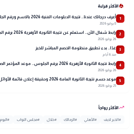
local_fire_department
الأكثر قراءة
أعرف درجاتك عندنا.. نتيجة الدبلومات الفنية 2026 بالاسم ورقم الجلوس
1
8 يوليو 2026
رابط شغال الآن.. استعلم عن نتيجة الثانوية الأزهرية 2026 برقم الجلوس عبر بوابة الأزهر
2
26 يوليو 2026
غدًا.. بدء تطبيق منظومة الخصم المباشر للخبز
3
منذ 6 أيام
رابط نتيجة الثانوية الأزهرية 2026 برقم الجلوس.. موعد المؤتمر الصحفي وتفاصيل أسماء الأوائل
4
26 يوليو 2026
موعد حسم نتيجة الثانوية العامة 2026 وحقيقة إعلان قائمة الأوائل
5
25 يوليو 2026
trending_up
الأكثر رواجاً
#
الخبر لايف
#
الأهلي
#
الزمالك
#
خلال
#
مجلس النواب
#
اليوم