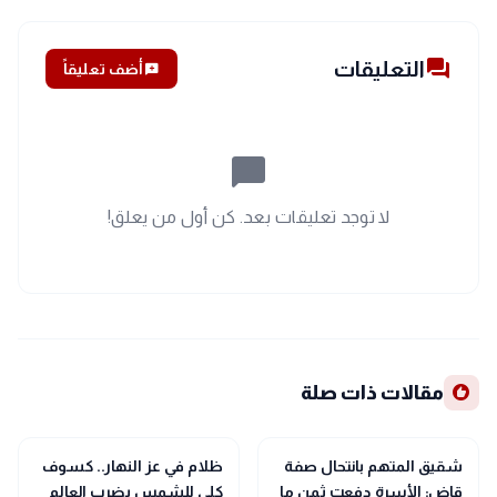
forum
التعليقات
add_comment
أضف تعليقاً
chat_bubble_outline
لا توجد تعليقات بعد. كن أول من يعلق!
recommend
مقالات ذات صلة
public
public
الأخبار المحلية
الأخبار المحلية
شقيق المتهم بانتحال صفة
ظلام في عز النهار.. كسوف
قاضٍ: الأسرة دفعت ثمن ما
كلي للشمس يضرب العالم