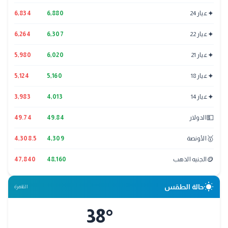
✦
عيار 24
6,880
6,834
✦
عيار 22
6,307
6,264
✦
عيار 21
6,020
5,980
✦
عيار 18
5,160
5,124
✦
عيار 14
4,013
3,983
💵
الدولار
49.84
49.74
🥇
الأونصة
4,309
4,308.5
🪙
الجنيه الذهب
48,160
47,840
wb_sunny
حالة الطقس
القاهرة
38
°