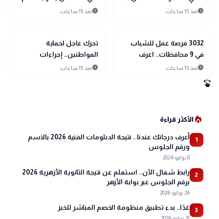
حدث.. ولم يساندنا حتى في
12 أغسطس
schedule
schedule
منذ 15 ساعات
منذ 15 ساعات
أصعب الظروف
public
public
الأخبار المحلية
الأخبار المحلية
3032 فرصة عمل للشباب
تحرك عاجل لحماية
في 9 محافظات.. اعرف
المواطنين.. إجراءات
التخصصات المطلوبة
مشددة ضد تسجيل خطوط
schedule
schedule
منذ 15 ساعات
منذ 15 ساعات
المحمول دون علم أصحابها
swipe
local_fire_department
الأكثر قراءة
أعرف درجاتك عندنا.. نتيجة الدبلومات الفنية 2026 بالاسم
1
ورقم الجلوس
8 يوليو 2026
رابط شغال الآن.. استعلم عن نتيجة الثانوية الأزهرية 2026
2
برقم الجلوس عبر بوابة الأزهر
26 يوليو 2026
غدًا.. بدء تطبيق منظومة الخصم المباشر للخبز
3
31 يوليو 2026