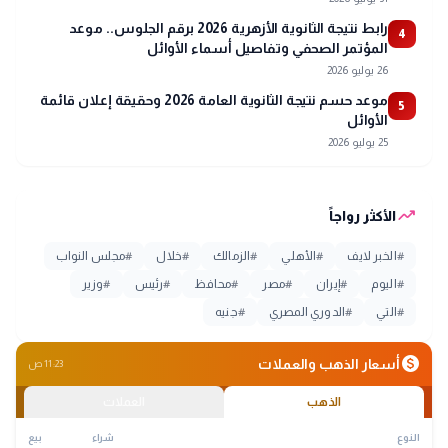
رابط نتيجة الثانوية الأزهرية 2026 برقم الجلوس.. موعد
4
المؤتمر الصحفي وتفاصيل أسماء الأوائل
26 يوليو 2026
موعد حسم نتيجة الثانوية العامة 2026 وحقيقة إعلان قائمة
5
الأوائل
25 يوليو 2026
trending_up
الأكثر رواجاً
#
الخبر لايف
#
الأهلي
#
الزمالك
#
خلال
#
مجلس النواب
#
اليوم
#
إيران
#
مصر
#
محافظ
#
رئيس
#
وزير
#
التي
#
الدوري المصري
#
جنيه
monetization_on
أسعار الذهب والعملات
11:23 ص
الذهب
العملات
النوع
شراء
بيع