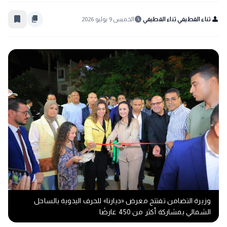
bookmark_border
content_copy
schedule
person
ثناء القطيفي ثناء القطيفي
الخميس 9 يوليو 2026
وزيرة التضامن تفتتح معرض «ديارنا» للحرف اليدوية بالساحل
الشمالي بمشاركة أكثر من 450 عارضًا