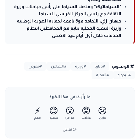
"السينماتيك" ومتحف السينما على رأس مباحثات وزيرة
الثقافة مع رئيس المركز الفرنسي للسينما
جيهان زكي: الثقافة قوة ناعمة لحماية الهوية الوطنية
وزيرة التنمية المحلية تتابع مع المحافظين انتظام
الخدمات خلال أول أيام عيد الأضحى
tag
الوسوم:
#ديارنا
#وزيرة
#التضامن
#معرض
#اليدوية
#التنمية
ما رأيك في هذا الخبر؟
⚡
😊
😮
😡
😢
حزين
غاضب
مفاجئ
سعيد
مهم
٥٨٠
تفاعل