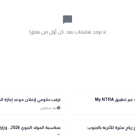
chat_bubble_outline
لا توجد تعليقات بعد. كن أول من يعلق!
public
الأخبار المحلية
طبيق My NTRA
ترقب حكومي لإعلان موعد إجازة المولد النبوي الشريف 26
schedule
منذ ساعتين
public
الأخبار المحلية
ياح مثيرة للأتربة بالجنوب
بمناسبة المولد النبوي 2026.. وزارة التموين تطرح حلوى المولد بمنافذها بتخفيضات كبرى