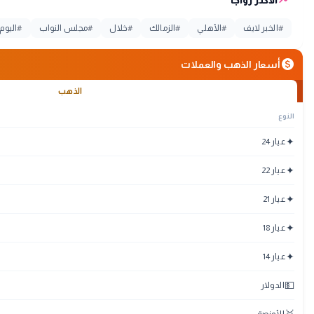
trending_up
الأكثر رواجاً
#
الخبر لايف
#
الأهلي
#
الزمالك
#
خلال
#
مجلس النواب
#
اليوم
monetization_on
أسعار الذهب والعملات
الذهب
النوع
✦
عيار 24
✦
عيار 22
✦
عيار 21
✦
عيار 18
✦
عيار 14
💵
الدولار