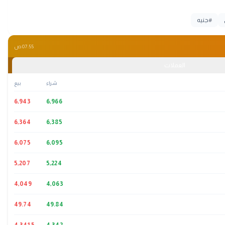
#
جنيه
07:55 ص
العملات
شراء
بيع
6,943
6,966
6,364
6,385
6,075
6,095
5,207
5,224
4,049
4,063
49.74
49.84