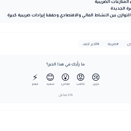
المنازعات الضريبية
رة الجديدة
التوازن بين النشاط المالي والاقتصادي وحققنا إيرادات ضريبية كبيرة
ون
#ضريبة
#الخبر لايف
ما رأيك في هذا الخبر؟
⚡
😊
😮
😡
😢
حزين
غاضب
مفاجئ
سعيد
مهم
٥٦٥
تفاعل