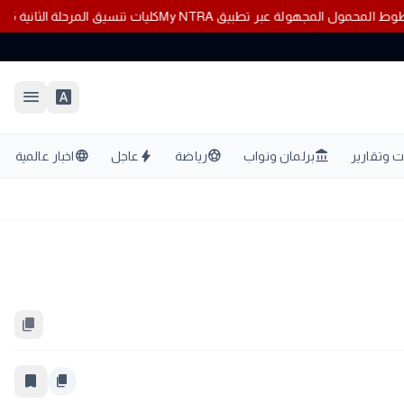
 بشأن أزمة خطوط المحمول المجهولة عبر تطبيق My NTRA
كليات تنسيق المرحلة الثانية 2026: المؤشرات الشبه 
menu
font_download
language
bolt
sports_soccer
account_balance
 وتقارير
برلمان ونواب
رياضة
عاجل
اخبار عالمية
content_copy
bookmark_border
content_copy