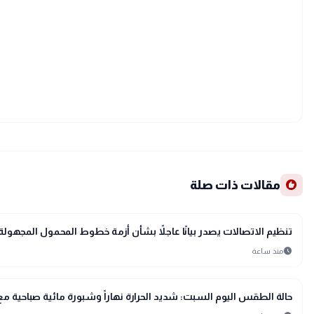
recommend
مقالات ذات صلة
public
الأخبار المحلية
تنظيم الاتصالات يصدر بيانًا عاجلاً بشأن أزمة خطوط المحمول المجهولة عبر ت
schedule
منذ ساعة
public
الأخبار المحلية
حالة الطقس اليوم السبت: شديد الحرارة نهاراً وشبورة مائية صباحية مع ر