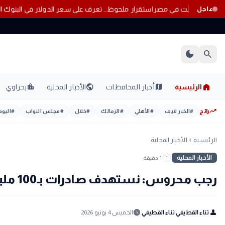
فزة أسعار الذهب اليوم السبت في مصر
استقرار ملحوظ.. تعرف على سعر الدولا
عاجل
dark_mode
search
home
location_city
public
map
الرئيسية
أخبار المحافظات
الأخبار المحلية
بحراوي
trending_up
رائج
#
الخبر لايف
#
الأهلي
#
الزمالك
#
خلال
#
مجلس النواب
#
اليوم
الرئيسية
الأخبار المحلية
chevron_left
الأخبار المحلية
1 دقيقة
1
رجب محروس: نستهدف صادرات بـ100 مليار دولار بحلول 2030
schedule
person
ثناء القطيفي ثناء القطيفي
الخميس 4 يونيو 2026