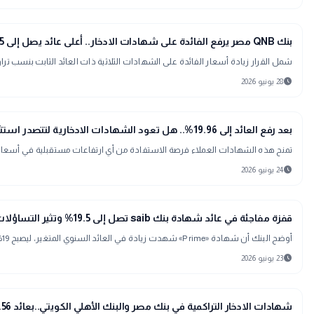
trending_up
اقتصاد
بنك QNB مصر يرفع الفائدة على شهادات الادخار.. أعلى عائد يصل إلى 17.75% بدءًا من الاثنين
شمل القرار زيادة أسعار الفائدة على الشهادات الثلاثية ذات العائد الثابت بنسب تراوحت بين 0.25% و0.5%، لتصبح ضمن أعلى الأوعية الادخارية التي يقدمها البنك خل
schedule
28 يونيو 2026
trending_up
اقتصاد
بعد رفع العائد إلى 19.96%.. هل تعود الشهادات الادخارية لتتصدر استثمارات المصريين؟
تمنح هذه الشهادات العملاء فرصة الاستفادة من أي ارتفاعات مستقبلية في أسعار ال
schedule
24 يونيو 2026
trending_up
اقتصاد
قفزة مفاجئة في عائد شهادة بنك saib تصل إلى 19.5% وتثير التساؤلات
أوضح البنك أن شهادة «Prime» شهدت زيادة في العائد السنوي المتغير، ليصبح 19% بدورية صرف يومية بدلاً من 18%، كما ارتفع العائد إلى 19.5% عند الصرف الشهري
schedule
23 يونيو 2026
trending_up
اقتصاد
شهادات الادخار التراكمية في بنك مصر والبنك الأهلي الكويتي..بعائد 66.56%