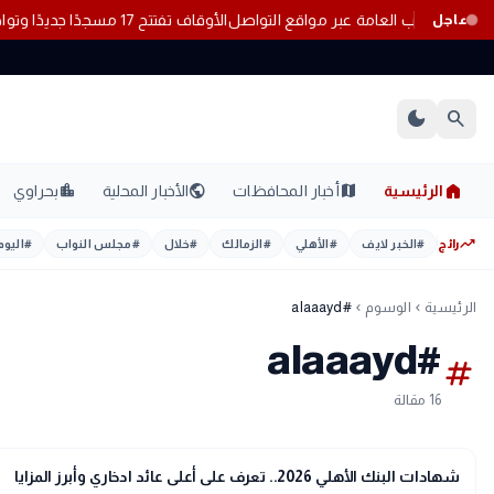
ات مخالفة للآداب العامة عبر مواقع التواصل
الأوقاف تفتتح 17 مسجدًا جديدًا وتواصل إعمار بيوت الله بالمحافظات
عاجل
dark_mode
search
home
location_city
public
map
الرئيسية
أخبار المحافظات
الأخبار المحلية
بحراوي
trending_up
رائج
#
الخبر لايف
#
الأهلي
#
الزمالك
#
خلال
#
مجلس النواب
#
اليوم
الرئيسية
الوسوم
#alaaayd
chevron_left
chevron_left
#alaaayd
tag
16 مقالة
interests
منوعات
شهادات البنك الأهلي 2026.. تعرف على أعلى عائد ادخاري وأبرز المزايا