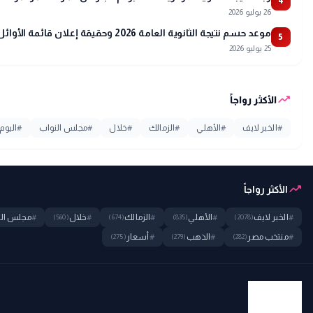
4
26 يوليو 2026
موعد حسم نتيجة الثانوية العامة 2026 وحقيقة إعلان قائمة الأوائل
5
25 يوليو 2026
trending_up
الأكثر رواجاً
#
الخبر لايف
#
الأهلي
#
الزمالك
#
خلال
#
مجلس النواب
#
اليوم
trending_up
الأكثر رواجاً
#
الخبر لايف
#
الأهلي
#
الزمالك
#
خلال
#
مجلس الن
(560)
(674)
(835)
(2078)
#
منتخب مصر
#
الذهب
#
أسعار
(275)
(279)
(282)