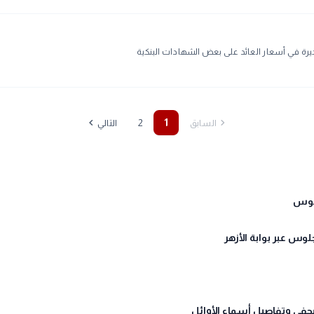
لأخيرة في أسعار العائد على بعض الشهادات البنكية
chevron_left
chevron_right
2
1
السابق
التالي