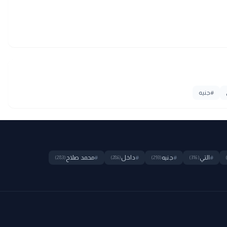
#
جنيه
#
التي
#
جنيه
#
داخل
#
محمد صلاح
(283)
(286)
(293)
(316)