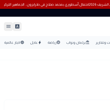
بوي الشريف 2026
احتفال أسطوري بمحمد صلاح في طرابزون.. الجماهير الت
menu
font_download
language
bolt
sports_soccer
account_balance
 وتقارير
برلمان ونواب
رياضة
عاجل
اخبار عالمية