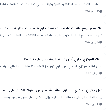
شهادات الادخارية بعوائد ثابتة ومتغيرة وتراكمية، في خطوة تستهدف تلبية احتياج
schedule
23 يونيو 2026
trending_up
اقتصاد
بنك مصر يرفع عائد شهادة «القمة» ويطرح شهادات ادخارية جديدة بعوائد ت
قرر بنك مصر رفع العائد السنوي على شهادة «القمة» الثلاثية ذات العائد الثابت إلى 17.75% بدورية صرف شهرية، مقارنة بـ17.25% سابقًا، كما أتاح لأول مرة دورية صرف ربع سنوية
schedule
22 يونيو 2026
interests
منوعات
البنك المركزي يطرح أذون خزانة بقيمة 95 مليار جنيه غدًا
أعلن البنك المركزي المصري، عن طرح أذون خزانة بقيمة 95 مليار جنيه لصالح وزارة المالية، غدًا الخميس 4 يونيو،وأوضح البنك المركزي عبر موقعه الرسمي أن أذون
schedule
3 يونيو 2026
trending_up
اقتصاد
قبل اجتماع المركزي.. سباق العائد يشتعل بين البنوك الكبرى على حسابات
يرتفع العائد حاليًا على هذه الحسابات ليصل إلى 18% في أعلى شريحة رصيد، وسط ترقب من لجان الأصول والخصوم
schedule
13 مايو 2026