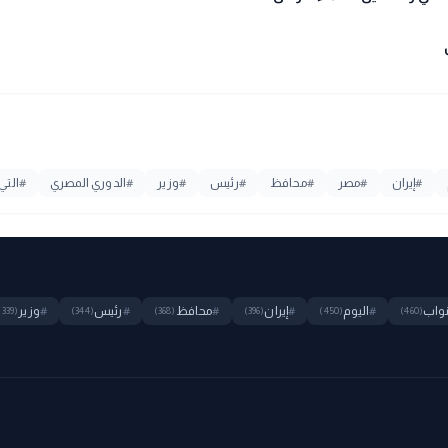
#
إيران
#
مصر
#
محافظ
#
رئيس
#
وزير
#
الدوري المصري
#
التي
واب
#
اليوم
#
إيران
#
محافظ
#
رئيس
#
وزير
(339)
(344)
(368)
(396)
(450)
(460)