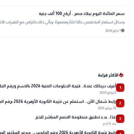
trending_up
اقتصاد
سعر الفائدة اليوم ببنك مصر.. أرباح 100 ألف جنيه
وسائل استثمار آمنة تضمن عائدًا ثابتًا ومضمونًا، ويأتي ذلك بالتزامن مع التغيرات ا
schedule
7 مايو 2026
local_fire_department
الأكثر قراءة
أعرف درجاتك عندنا.. نتيجة الدبلومات الفنية 2026 بالاسم ورقم الجلوس
1
8 يوليو 2026
رابط شغال الآن.. استعلم عن نتيجة الثانوية الأزهرية 2026 برقم الجلوس عبر بوابة الأزهر
2
26 يوليو 2026
غدًا.. بدء تطبيق منظومة الخصم المباشر للخبز
3
منذ 6 أيام
رابط نتيجة الثانوية الأزهرية 2026 برقم الجلوس.. موعد المؤتمر الصحفي وتفاصيل أسماء الأوائل