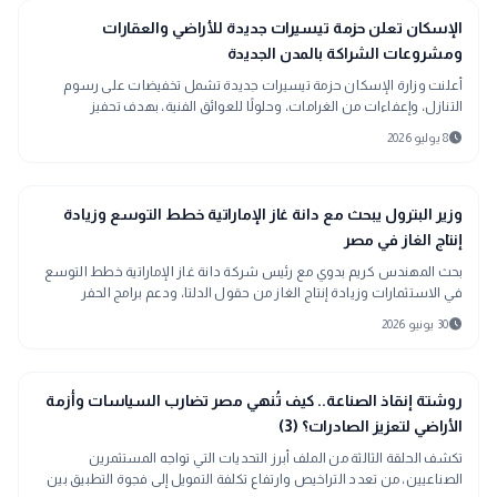
public
الأخبار المحلية
الإسكان تعلن حزمة تيسيرات جديدة للأراضي والعقارات
ومشروعات الشراكة بالمدن الجديدة
أعلنت وزارة الإسكان حزمة تيسيرات جديدة تشمل تخفيضات على رسوم
التنازل، وإعفاءات من الغرامات، وحلولًا للعوائق الفنية، بهدف تحفيز
الاستثمار ودعم تنفيذ المشروعات بالمدن الجديدة مع الحفاظ على حقوق
schedule
8 يوليو 2026
الدولة.
trending_up
اقتصاد
وزير البترول يبحث مع دانة غاز الإماراتية خطط التوسع وزيادة
إنتاج الغاز في مصر
بحث المهندس كريم بدوي مع رئيس شركة دانة غاز الإماراتية خطط التوسع
في الاستثمارات وزيادة إنتاج الغاز من حقول الدلتا، ودعم برامج الحفر
والاستكشاف لتعزيز الإنتاج المحلي وأمن الطاقة.
schedule
30 يونيو 2026
trending_up
اقتصاد
روشتة إنقاذ الصناعة.. كيف تُنهي مصر تضارب السياسات وأزمة
الأراضي لتعزيز الصادرات؟ (3)
تكشف الحلقة الثالثة من الملف أبرز التحديات التي تواجه المستثمرين
الصناعيين، من تعدد التراخيص وارتفاع تكلفة التمويل إلى فجوة التطبيق بين