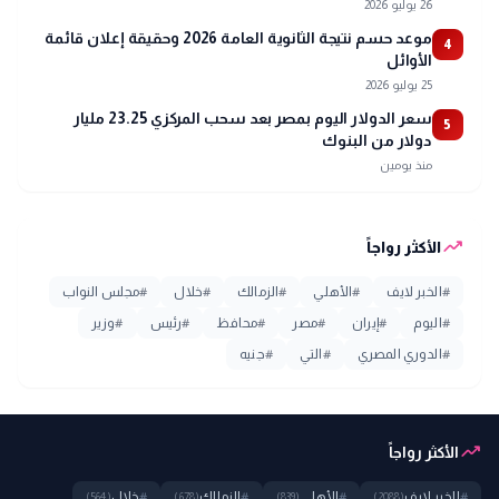
26 يوليو 2026
موعد حسم نتيجة الثانوية العامة 2026 وحقيقة إعلان قائمة
4
الأوائل
25 يوليو 2026
سعر الدولار اليوم بمصر بعد سحب المركزي 23.25 مليار
5
دولار من البنوك
منذ يومين
trending_up
الأكثر رواجاً
#
الخبر لايف
#
الأهلي
#
الزمالك
#
خلال
#
مجلس النواب
#
اليوم
#
إيران
#
مصر
#
محافظ
#
رئيس
#
وزير
#
الدوري المصري
#
التي
#
جنيه
trending_up
الأكثر رواجاً
#
الخبر لايف
#
الأهلي
#
الزمالك
#
خلال
(564)
(678)
(839)
(2088)