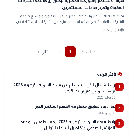
trending_up
هيئة الاستثمار والبورصة المصرية تبحثان زيادة عدد الشركات
المقيدة وتعزيز خدمات المستثمرين
بحثت هيئة الاستثمار والبورصة المصرية تعزيز التعاون وتوسيع قاعدة
الشركات المقيدة، مع استهداف جذب مزيد من الشركات للاستفادة من
مزايا القيد ودعم نمو سوق المال.
schedule
10 يونيو 2026
chevron_left
chevron_right
2
1
السابق
التالي
local_fire_department
الأكثر قراءة
رابط شغال الآن.. استعلم عن نتيجة الثانوية الأزهرية 2026
1
برقم الجلوس عبر بوابة الأزهر
26 يوليو 2026
غدًا.. بدء تطبيق منظومة الخصم المباشر للخبز
2
31 يوليو 2026
رابط نتيجة الثانوية الأزهرية 2026 برقم الجلوس.. موعد
3
المؤتمر الصحفي وتفاصيل أسماء الأوائل