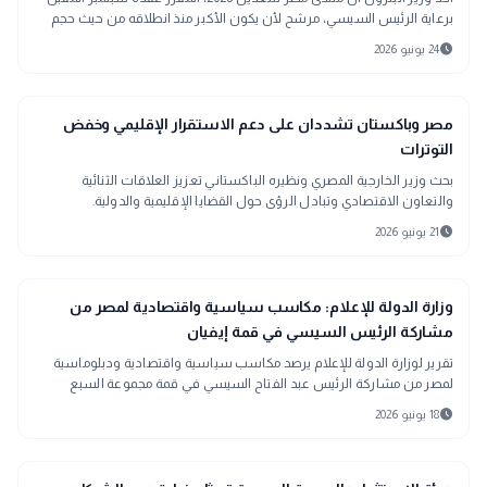
برعاية الرئيس السيسي، مرشح لأن يكون الأكبر منذ انطلاقه من حيث حجم
المشاركة الدولية والاستثمارات.
schedule
24 يونيو 2026
public
الأخبار المحلية
مصر وباكستان تشددان على دعم الاستقرار الإقليمي وخفض
التوترات
بحث وزير الخارجية المصري ونظيره الباكستاني تعزيز العلاقات الثنائية
والتعاون الاقتصادي وتبادل الرؤى حول القضايا الإقليمية والدولية.
schedule
21 يونيو 2026
search
تحقيقات وتقارير
وزارة الدولة للإعلام: مكاسب سياسية واقتصادية لمصر من
مشاركة الرئيس السيسي في قمة إيفيان
تقرير لوزارة الدولة للإعلام يرصد مكاسب سياسية واقتصادية ودبلوماسية
لمصر من مشاركة الرئيس عبد الفتاح السيسي في قمة مجموعة السبع
بمدينة إيفيان، وما تضمنته من لقاءات ثنائية ومشاركات عززت مكانة مصر
schedule
18 يونيو 2026
الإقليمية والدولية.
اقتصاد