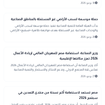
الاستراتيجيات الحكومية وواقع المصانع.
schedule
30 يونيو 2026
public
الأخبار المحلية
حملة موسعة لسحب الأراضي غير المستغلة بالمناطق الصناعية
بدأت الهيئة العامة للتنمية الصناعية تنفيذ حملة موسعة لسحب الأراضي
والوحدات الصناعية غير المستغلة بهدف مواجهة ظاهرة «تسقيع» الأراضي،
وإعادة طرحها أمام المستثمرين الجادين لدعم الإنتاج.
schedule
28 يونيو 2026
trending_up
اقتصاد
وزير الصناعة: استضافة مصر للمهرجان العالمي لريادة الأعمال
2026 تعزز مكانتها الإقليمية
أكد وزير الصناعة أن استضافة مصر للمهرجان العالمي لريادة الأعمال 2026
تعكس ثقة المجتمع الدولي، وتدعم الابتكار والاستثمار والتنمية الصناعية
المستدامة.
schedule
27 يونيو 2026
trending_up
اقتصاد
مصر تستعد لاستضافة أكبر نسخة من منتدى التعدين في
سبتمبر 2026
أكد وزير البترول أن منتدى مصر للتعدين 2026، المقرر عقده سبتمبر المقبل