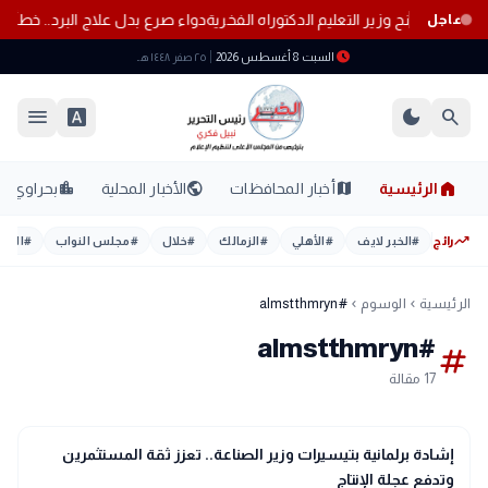
يروشيما تمنح وزير التعليم الدكتوراه الفخرية
دواء صرع بدل علاج البرد.. خطأ 
عاجل
schedule
السبت 8 أغسطس 2026
٢٥ صفر ١٤٤٨ هـ
menu
font_download
dark_mode
search
home
location_city
public
map
الرئيسية
أخبار المحافظات
الأخبار المحلية
بحراوي
trending_up
رائج
#
الخبر لايف
#
الأهلي
#
الزمالك
#
خلال
#
مجلس النواب
#
اليوم
الرئيسية
الوسوم
#almstthmryn
chevron_left
chevron_left
#almstthmryn
tag
17 مقالة
account_balance
برلمان ونواب
إشادة برلمانية بتيسيرات وزير الصناعة.. تعزز ثقة المستثمرين
وتدفع عجلة الإنتاج