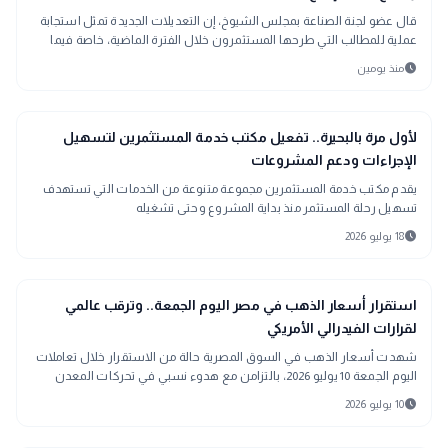
قال عضو لجنة الصناعة بمجلس الشيوخ، إن التعديلات الجديدة تمثل استجابة
عملية للمطالب التي طرحها المستثمرون خلال الفترة الماضية، خاصة فيما
يتعلق بإلغاء القيد الزمني الخاص بالتصرف في الأراضي الصناعية والاكتفاء
schedule
منذ يومين
بإثبات الجدية وهو ما يحقق التوازن بين حماية أصول الدولة ومنح المستثمرين
المرونة اللازمة لاستكمال مشروعاتهم.
location_city
بحراوي
لأول مرة بالبحيرة.. تفعيل مكتب خدمة المستثمرين لتسهيل
الإجراءات ودعم المشروعات
يقدم مكتب خدمة المستثمرين مجموعة متنوعة من الخدمات التي تستهدف
تسهيل رحلة المستثمر منذ بداية المشروع وحتى تشغيله
schedule
18 يوليو 2026
trending_up
اقتصاد
استقرار أسعار الذهب في مصر اليوم الجمعة.. وترقب عالمي
لقرارات الفيدرالي الأمريكي
شهدت أسعار الذهب في السوق المصرية حالة من الاستقرار خلال تعاملات
اليوم الجمعة 10 يوليو 2026، بالتزامن مع هدوء نسبي في تحركات المعدن
الأصفر بالبورصات العالمية، وسط ترقب المستثمرين لقرارات السياسة
schedule
10 يوليو 2026
النقدية الأمريكية والتطورات الاقتصادية والجيوسياسية التي تؤثر بشكل
مباشر على حركة الأسواق العالمية.