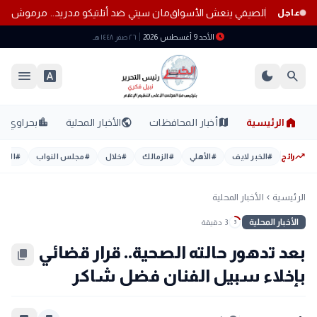
مان سيتي ضد أتلتيكو مدريد.. مرموش يقلب
عاجل
schedule
الأحد 9 أغسطس 2026
٢٦ صفر ١٤٤٨ هـ
menu
font_download
dark_mode
search
home
location_city
public
map
الرئيسية
أخبار المحافظات
الأخبار المحلية
بحراوي
trending_up
رائج
#
الخبر لايف
#
الأهلي
#
الزمالك
#
خلال
#
مجلس النواب
#
اليوم
الرئيسية
الأخبار المحلية
chevron_left
الأخبار المحلية
3 دقيقة
3
بعد تدهور حالته الصحية.. قرار قضائي
content_copy
بإخلاء سبيل الفنان فضل شاكر