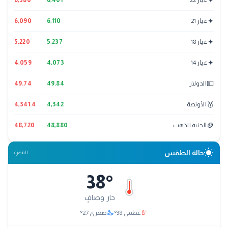
✦
عيار 21
6,110
6,090
✦
عيار 18
5,237
5,220
✦
عيار 14
4,073
4,059
💵
الدولار
49.84
49.74
🥇
الأونصة
4,342
4,341.4
🪙
الجنيه الذهب
48,880
48,720
wb_sunny
حالة الطقس
القاهرة
38
°
حار وصافٍ
nights_stay
thermostat
عظمى
38
°
صغرى
27
°