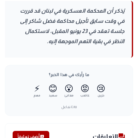
يُذكر أن المحكمة العسكرية في لبنان قد قررت
في وقت سابق تأجيل محاكمة فضل شاكر إلى
جلسة تعقد في 23 يونيو المقبل، لاستكمال
النظر في بقية التهم الموجهة إليه.
ما رأيك في هذا الخبر؟
⚡
😊
😮
😡
😢
حزين
غاضب
مفاجئ
سعيد
مهم
٤٨٥
تفاعل
forum
التعليقات
add_comment
أضف تعليقاً