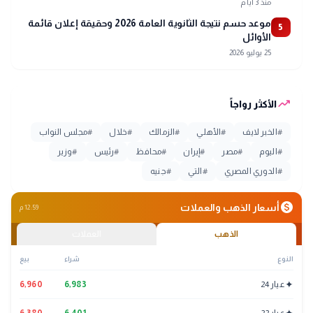
منذ 3 أيام
موعد حسم نتيجة الثانوية العامة 2026 وحقيقة إعلان قائمة
5
الأوائل
25 يوليو 2026
trending_up
الأكثر رواجاً
#
الخبر لايف
#
الأهلي
#
الزمالك
#
خلال
#
مجلس النواب
#
اليوم
#
مصر
#
إيران
#
محافظ
#
رئيس
#
وزير
#
الدوري المصري
#
التي
#
جنيه
monetization_on
أسعار الذهب والعملات
12:59 م
الذهب
العملات
النوع
شراء
بيع
✦
عيار 24
6,983
6,960
✦
عيار 22
6,401
6,380