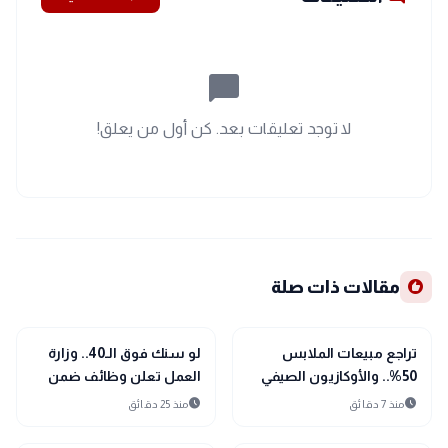
chat_bubble_outline
لا توجد تعليقات بعد. كن أول من يعلق!
recommend
مقالات ذات صلة
public
public
الأخبار المحلية
الأخبار المحلية
تراجع مبيعات الملابس
لو سنك فوق الـ40.. وزارة
50%.. والأوكازيون الصيفي
العمل تعلن وظائف ضمن
ينعش الأسواق
مبادرة «شغلني»
schedule
schedule
منذ 7 دقائق
منذ 25 دقائق