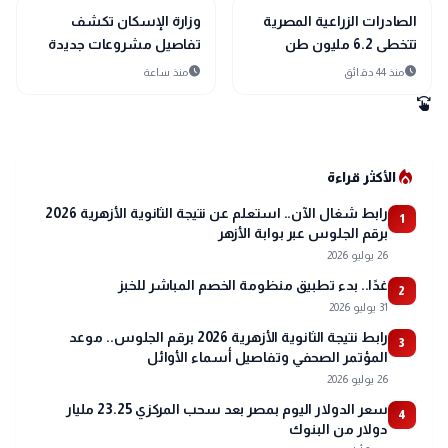
public
public
الأخبار المحلية
الأخبار المحلية
الصادرات الزراعية المصرية
وزارة الإسكان تكشف
تتخطى 6.2 مليون طن
تفاصيل مشروعات جديدة
وتفتح اسواق عالمية جديدة
بالعاشر من رمضان.. تعرف
schedule
schedule
منذ 44 دقائق
منذ ساعة
على أبرزها
swipe
local_fire_department
الأكثر قراءة
رابط شغال الآن.. استعلم عن نتيجة الثانوية الأزهرية 2026
1
برقم الجلوس عبر بوابة الأزهر
26 يوليو 2026
غدًا.. بدء تطبيق منظومة الخصم المباشر للخبز
2
31 يوليو 2026
رابط نتيجة الثانوية الأزهرية 2026 برقم الجلوس.. موعد
3
المؤتمر الصحفي وتفاصيل أسماء الأوائل
26 يوليو 2026
سعر الدولار اليوم بمصر بعد سحب المركزي 23.25 مليار
4
دولار من البنوك