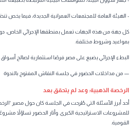
- جهاز شؤون البيئة، للموافقات البيئية المرتبطة بطبيعة الن
- الهيئة العامة للمجتمعات العمرانية الجديدة، فيما يخص تنظ
كل جهة من هذه الجهات تعمل بمنطقها الإجرائي الخاص، دون آ
بمواعيد وشروط مختلفة.
البطء الإجرائي يضيع على مصر فرصًا استثمارية لصالح أسواق
— من مداخلات الحضور في جلسة النقاش المفتوح بالندوة
الرخصة الذهبية: وعد لم يتحقق بعد
أحد أبرز الأسئلة التي طُرحت في الجلسة كان حول مصير 'الر
للمشروعات الاستراتيجية الكبرى. وأثار الحضور تساؤلاً مش
القومية.