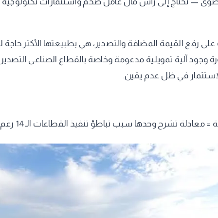
 قصوى — تحتاج إلى رأس مال عامل ضخم واستثمارات تكنولوجي
ة على رفع القيمة المضافة والتصدير، هي بطبيعتها الأكثر حاجة ل
ورة وجود آلية تمويلية مدعومة وخاصة بالقطاع الصناعي التصدي
الاستثمار في ظل عدم يقين.
حدها سبب تباطؤ تنفيذ القطاعات الـ14 رغم وضوح الرؤية العلمية بشأنها.