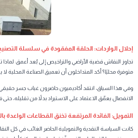
إحلال الواردات: الحلقة المفقودة في سلسلة التصنيع
تجاوز النقاش قضية الأراضي والتراخيص إلى بُعد أعمق: لماذا
متوفرة محليًا؟ أكد المتداخلون أن تعميق الصناعة المحلية لا 
وفي هذا السياق، انتقد أكاديميون حاضرون غياب جسر حقيقي ير
الانفصال يعمّق الاعتماد على الاستيراد بدلاً من تقليله، حتى 
التمويل: الفائدة المرتفعة تخنق القطاعات الواعدة با
كانت السياسة النقدية والتمويلية الحاضر الغائب في كل النق