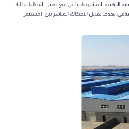
اللافت أن وزير الصناعة، في رده اللاحق ضمن الجزء الرابع من الندوة، لم ينفِ وجود هذه الفجوة، بل تعهد بتفعيل أعمق لـ'الرخصة الذهبية' للمشروعات التي تقع ضمن القطاعات الـ14
اعي، بهدف تقليل الاحتكاك المباشر بين المستثمر