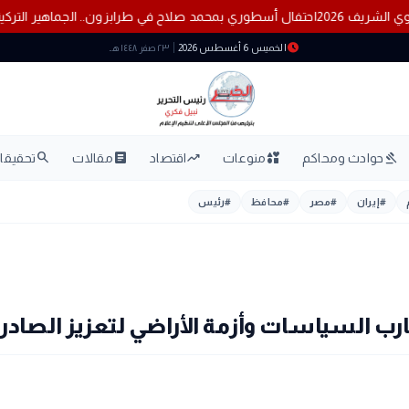
ازة المولد النبوي الشريف 2026
احتفال أسطوري بمحمد صلاح في طرابزون.. 
schedule
الخميس 6 أغسطس 2026
٢٣ صفر ١٤٤٨ هـ
search
article
trending_up
interests
gavel
حوادث ومحاكم
منوعات
اقتصاد
مقالات
تحقيقات
#
إيران
#
مصر
#
محافظ
#
رئيس
ب السياسات وأزمة الأراضي لتعزيز الصادرات؟