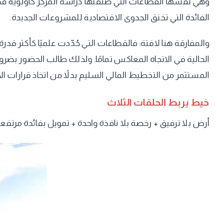
وهي نفسها القطاعات التي صنّفتها دراسة المركز كأولوية
الفائدة التي تخنق الجدوى الاقتصادية للمشروعات الجديدة.
والمفارقة هنا لافتة: فالقطاعات التي حُدّدت علميًا كأكثر قدر
الحالية في الاتجاه المعاكس تمامًا. ولذلك طالب الحضور بضر
المستثمر من التخطيط المالي السليم بدلاً من اتخاذ قرارات 
خيط يربط الحلقات الثلاث
أرض بلا ترفيق + رخصة بلا نافذة واحدة + تمويل بفائدة مرتفعة = معادلة تشرح و