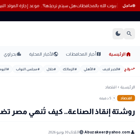
هل سيتم ترحيلها؟.. موعد إج
عاجل
dark_mode
search
home
location_city
public
map
الرئيسية
أخبار المحافظات
الأخبار المحلية
بحراوي
trending_up
رائج
#
الخبر لايف
#
الأهلي
#
الزمالك
#
خلال
#
مجلس النواب
#
اليوم
الرئيسية
اقتصاد
chevron_left
اقتصاد
5 دقيقة
5
روشتة إنقاذ الصناعة.. كيف تُنهي مصر تضار
schedule
person
Abuzakeer@yahoo.com
الثلاثاء 30 يونيو 2026