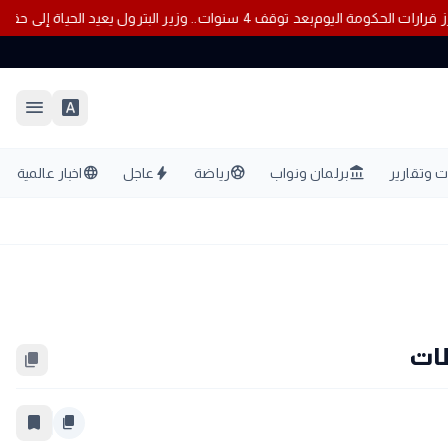
سكان.. أبرز قرارات الحكومة اليوم
بعد توقف 4 سنوات.. وزير البترول يعيد الحياة إلى حقل البركة في أسوان
menu
font_download
language
bolt
sports_soccer
account_balance
 وتقارير
برلمان ونواب
رياضة
عاجل
اخبار عالمية
content_copy
bookmark_border
content_copy