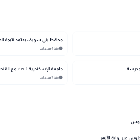
school
مدارس وجامعات
محافظ بني سويف يعتمد نتيجة الدور
schedule
منذ 4 ساعات
public
الأخبار المحلية
جامعة الإسكندرية تبحث مع القنصل 
schedule
منذ 7 ساعات