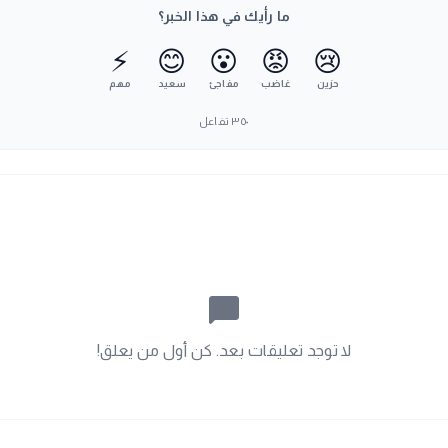
ما رأيك في هذا الخبر؟
⚡
😊
😮
😡
😢
حزين
غاضب
مفاجئ
سعيد
مهم
٣٥٠
تفاعل
chat_bubble_outline
لا توجد تعليقات بعد. كن أول من يعلق!