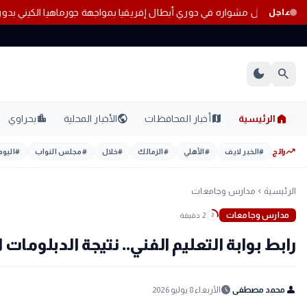
ى 2033
بيراميدز يستهل مشواره في دوري أبطال إفريقيا بمواجهة جورماهيا ال
عاجل
dark_mode
search
home
location_city
public
map
الرئيسية
أخبار المحافظات
الأخبار المحلية
بحراوي
trending_up
رائج
#
الخبر لايف
#
الأهلي
#
الزمالك
#
خلال
#
مجلس النواب
#
اليوم
الرئيسية
مدارس وجامعات
chevron_left
مدارس وجامعات
2 دقيقة
2
رابط بوابة التعليم الفني.. نتيجة الدبلومات الفنية 2026 برقم الجلوس في جميع
schedule
person
محمد مصطفى
الأربعاء 8 يوليو 2026