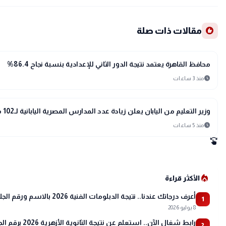
recommend
مقالات ذات صلة
school
مدارس وجامعات
محافظ القاهرة يعتمد نتيجة الدور الثاني للإعدادية بنسبة نجاح 86.4%
schedule
منذ 3 ساعات
school
مدارس وجامعات
وزير التعليم من اليابان يعلن زيادة عدد المدارس المصرية اليابانية لـ102 مدرسة
schedule
منذ 5 ساعات
swipe
local_fire_department
الأكثر قراءة
أعرف درجاتك عندنا.. نتيجة الدبلومات الفنية 2026 بالاسم ورقم الجلوس
1
8 يوليو 2026
رابط شغال الآن.. استعلم عن نتيجة الثانوية الأزهرية 2026 برقم الجلوس عبر بوابة الأزهر
2