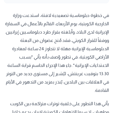
في خطوة دبلوماسية تصعيدية لافتة، استدعت وزارة
الخارجية الكويتية، يوم الأربعاء، القائم بالأعمال في السفارة
الإيرانية لدى البلاد، وأبلغته بقرار طرد دبلوماسيين إيرانيين.
ووفقاً للقرار الكويتي، فقد مُنح عضوان من البعثة
الدبلوماسية الإيرانية مهلة لا تتجاوز 24 ساعة لمغادرة
الأراضي الكويتية، في تطور وُصف بأنه يأتي "بسبب
الاعتداءات الإيرانية". جاء هذا الإجراء الحاسم قرابة الساعة
13:30 بتوقيت غرينتش، ليُشير إلى مستوى جديد من التوتر
في العلاقات بين البلدين، يُنذر بمزيد من التدهور في الأيام
القادمة.
يأتي هذا التطور على خلفية توترات متراكمة بين الكويت
وطهران، لا سيما الاتهامات الكويتية لإيران بدعم خلايا