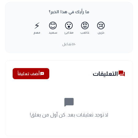
ما رأيك في هذا الخبر؟
⚡
😊
😮
😡
😢
حزين
غاضب
مفاجئ
سعيد
مهم
٥١٠
تفاعل
forum
التعليقات
add_comment
أضف تعليقاً
chat_bubble_outline
لا توجد تعليقات بعد. كن أول من يعلق!