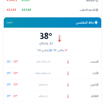
🥇
الأونصة
4,345
4,344.5
🪙
الجنيه الذهب
48,560
48,240
wb_sunny
حالة الطقس
القاهرة
38
°
حار وصافٍ
nights_stay
thermostat
عظمى
38
°
صغرى
26
°
السبت
°
38
/
°
26
حار وغالباً صافٍ
الأحد
°
38
/
°
28
حار وغيوم متفرقة
الاثنين
°
39
/
°
29
حار وصافٍ
الثلاثاء
°
41
/
°
29
حار وصافٍ