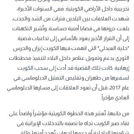
تخريبية داخل الأراضي الكويتية. ففي السنوات الأخيرة،
شهدت العلاقات بين البلدين فترات من الشد والجذب،
بلغت ذروتها في قضايا أمنية حساسة. وتُشير التكهنات
إلى أن القرار الأخير يعود بالأساس إلى تداعيات قضية
"خلية العبدلي" التي اتهمت فيها الكويت إيران والحرس
الثوري بدعم وتمويل عناصر داخل البلاد لتنفيذ مخططات
إرهابية. كانت تلك القضية قد أدت إلى سحب الكويت
لسفيرها من طهران وتقليص التمثيل الدبلوماسي في
عام 2017، قبل أن تعود العلاقات إلى مسارها الدبلوماسي
العادي مؤخراً.
من جانبها، تُعتبر هذه الخطوة الكويتية مؤشراً واضحاً على
نفاد صبر الكويت تجاه ما تصفه بالتدخلات الإيرانية في
شؤونها الداخلية أو دعمها لجهات تُهدد أمنها. ويُلقي