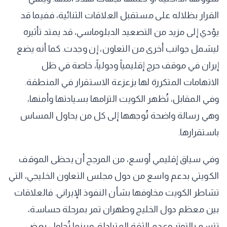
القرار بظلاله على مستقبل العلاقات الثنائية، ففيما قد
يؤدي إلى مزيد من التصعيد الدبلوماسي، قد يمتد تأثيره
ليشمل جوانب أخرى من التعاون، إن وجدت. كما أنه يضع
إيران في موقف حرج إقليمياً ودولياً، خاصة في ظل
الاتهامات المتكررة لها بزعزعة الاستقرار في المنطقة.
وفي المقابل، تُظهر الكويت التزامها بسيادتها وأمنها،
وهي رسالة واضحة تُوجهها إلى كل من يحاول المساس
باستقرارها.
وفي سياق إقليمي أوسع، من المرجح أن يحظى الموقف
الكويتي بدعم واسع من دول مجلس التعاون الخليجي، التي
تشاطر الكويت مخاوفها بشأن النفوذ الإيراني. فالعلاقات
بين معظم دول الخليج وطهران تمر بمرحلة حساسة،
تتسم بالتوتر وعدم الثقة المتبادلة. وبينما تُحاول بعض