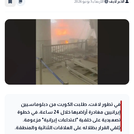
bookmark_border
content_copy
schedule
person
الخبر لايف
الأربعاء 3 يونيو 2026
في تطور لافت، طلبت الكويت من دبلوماسيين
إيرانيين مغادرة أراضيها خلال 24 ساعة، في خطوة
تصعيدية على خلفية "اعتداءات إيرانية" مزعومة.
يُلقي القرار بظلاله على العلاقات الثنائية والمنطقة.