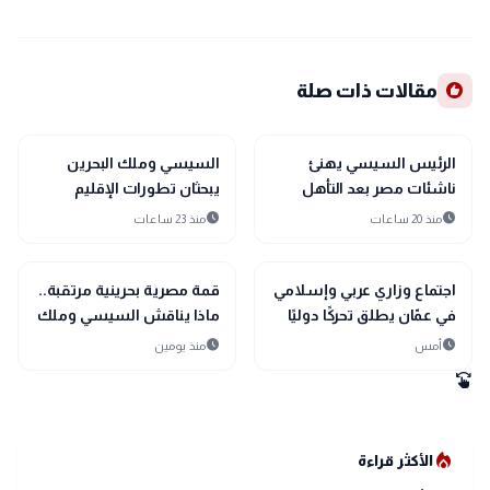
recommend
مقالات ذات صلة
bolt
sports_soccer
رياضة
عاجل
الرئيس السيسي يهنئ
السيسي وملك البحرين
ناشئات مصر بعد التأهل
يبحثان تطورات الإقليم
التاريخي إلى نصف نهائي
ويؤكدان أولوية الحلول
schedule
schedule
منذ 20 ساعات
منذ 23 ساعات
مونديال اليد
السلمية
bolt
bolt
عاجل
عاجل
اجتماع وزاري عربي وإسلامي
قمة مصرية بحرينية مرتقبة..
في عمّان يطلق تحركًا دوليًا
ماذا يناقش السيسي وملك
لحماية القدس ومقدساتها
البحرين؟
schedule
schedule
أمس
منذ يومين
swipe
local_fire_department
الأكثر قراءة