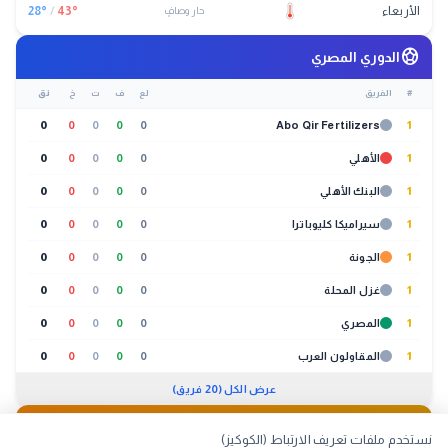
الأربعاء
°
43
/
°
28
حار وصافٍ
sports_soccer
الدوري المصري
#
الفريق
لع
ف
ت
خ
نق
0
0
0
0
0
Abo Qir Fertilizers
1
1
الأهلي
0
0
0
0
0
1
البنك الأهلي
0
0
0
0
0
1
سيراميكا كليوباترا
0
0
0
0
0
1
الجونة
0
0
0
0
0
1
غزل المحلة
0
0
0
0
0
1
المصري
0
0
0
0
0
1
المقاولون العرب
0
0
0
0
0
عرض الكل (20 فريق)
🐔
بورصة الدواجن
01:30 م
نستخدم ملفات تعريف الارتباط (الكوكيز)