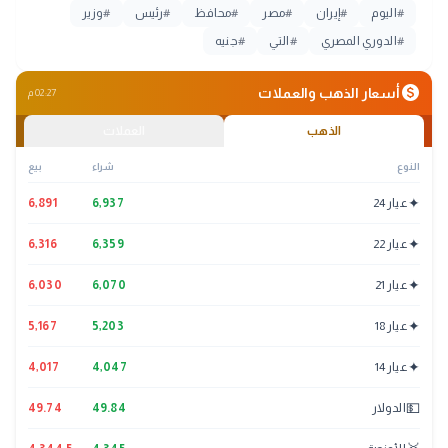
#
اليوم
#
إيران
#
مصر
#
محافظ
#
رئيس
#
وزير
#
الدوري المصري
#
التي
#
جنيه
monetization_on
أسعار الذهب والعملات
02:27 م
الذهب
العملات
النوع
شراء
بيع
✦
عيار 24
6,937
6,891
✦
عيار 22
6,359
6,316
✦
عيار 21
6,070
6,030
✦
عيار 18
5,203
5,167
✦
عيار 14
4,047
4,017
💵
الدولار
49.84
49.74