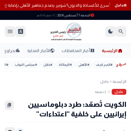
صبح المصريون أسرى للأقساط والديون؟
شوبير يصدم جماهير الأهلي بإصابة إم
عاجل
schedule
الجمعة 7 أغسطس 2026
٢٤ صفر ١٤٤٨ هـ
menu
font_download
dark_mode
search
home
location_city
public
map
الرئيسية
أخبار المحافظات
الأخبار المحلية
بحراوي
trending_up
رائج
#
الخبر لايف
#
الأهلي
#
الزمالك
#
خلال
#
مجلس النواب
#
اليوم
الرئيسية
عاجل
chevron_left
عاجل
2 دقيقة
2
الكويت تُصعّد: طرد دبلوماسيين
content_copy
إيرانيين على خلفية "اعتداءات"