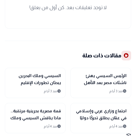
لا توجد تعليقات بعد. كن أول من يعلق!
recommend
مقالات ذات صلة
bolt
sports_soccer
رياضة
عاجل
الرئيس السيسي يهنئ
السيسي وملك البحرين
ناشئات مصر بعد التأهل
يبحثان تطورات الإقليم
التاريخي إلى نصف نهائي
ويؤكدان أولوية الحلول
schedule
schedule
منذ 3 أيام
منذ 3 أيام
مونديال اليد
السلمية
bolt
bolt
عاجل
عاجل
اجتماع وزاري عربي وإسلامي
قمة مصرية بحرينية مرتقبة..
في عمّان يطلق تحركًا دوليًا
ماذا يناقش السيسي وملك
لحماية القدس ومقدساتها
البحرين؟
schedule
schedule
منذ 4 أيام
منذ 4 أيام