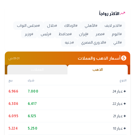
trending_up
الأكثر رواجاً
#
الخبر لايف
#
الأهلي
#
الزمالك
#
خلال
#
مجلس النواب
#
اليوم
#
مصر
#
إيران
#
محافظ
#
رئيس
#
وزير
#
التي
#
الدوري المصري
#
جنيه
monetization_on
أسعار الذهب والعملات
09:01 ص
الذهب
العملات
النوع
شراء
بيع
✦
عيار 24
7,000
6,966
✦
عيار 22
6,417
6,386
✦
عيار 21
6,125
6,095
✦
عيار 18
5,250
5,224