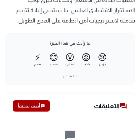
التقلبات الحادة في الأسعار، وتحديات كبرى تواجه
الاستقرار الاقتصادي العالمي، ما يستدعي إعادة تقييم
شاملة لاستراتيجيات أمن الطاقة على المدى الطويل.
ما رأيك في هذا الخبر؟
⚡
😊
😮
😡
😢
حزين
غاضب
مفاجئ
سعيد
مهم
٤٦٠
تفاعل
forum
التعليقات
add_comment
أضف تعليقاً
chat_bubble_outline