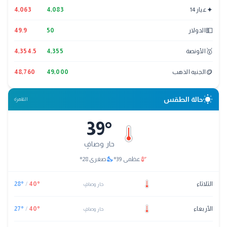
✦
عيار 14
4,083
4,063
💵
الدولار
50
49.9
🥇
الأونصة
4,355
4,354.5
🪙
الجنيه الذهب
49,000
48,760
wb_sunny
حالة الطقس
القاهرة
39
°
حار وصافٍ
nights_stay
thermostat
عظمى
39
°
صغرى
28
°
الثلاثاء
°
40
/
°
28
حار وصافٍ
الأربعاء
°
40
/
°
27
حار وصافٍ